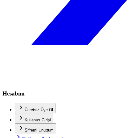
Hesabım
Ücretsiz Üye Ol
Kullanıcı Girişi
Şifremi Unuttum