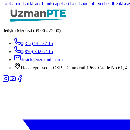
Lab
Labour
Lack
Land
Landscape
Last
Later
Launch
Layer
Lead
Leak
Lea
İletişim Merkezi (09.00 - 22.00)
0(312) 911 37 15
0(850) 302 67 15
destek@uzmandil.com
Hacettepe İvedik OSB. Teknokenti 1368. Cadde No.61, 4