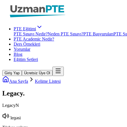
PTE Eğitimi
PTE Sınavı Nedir?
Neden PTE Sınavı?
PTE Başvuruları
PTE Sın
PTE Academic Nedir?
Ders Örnekleri
Yorumlar
Blog
Eğitim Setleri
Giriş Yap
Ücretsiz Üye Ol
Ana Sayfa
Kelime Listesi
Legacy
.
Legacy
N
ˈleɡəsi