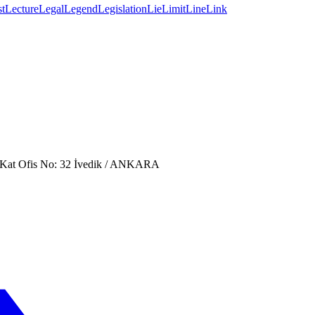
st
Lecture
Legal
Legend
Legislation
Lie
Limit
Line
Link
. Kat Ofis No: 32 İvedik / ANKARA