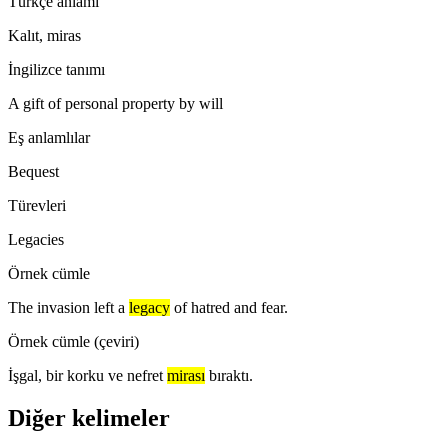
Türkçe anlamı
Kalıt, miras
İngilizce tanımı
A gift of personal property by will
Eş anlamlılar
Bequest
Türevleri
Legacies
Örnek cümle
The invasion left a
legacy
of hatred and fear.
Örnek cümle (çeviri)
İşgal, bir korku ve nefret
mirası
bıraktı.
Diğer kelimeler