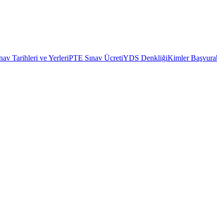
av Tarihleri ve Yerleri
PTE Sınav Ücreti
YDS Denkliği
Kimler Başvurab