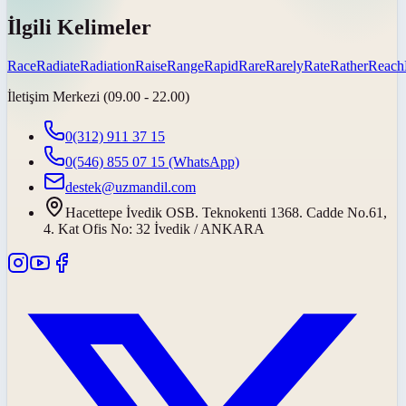
İlgili Kelimeler
Race
Radiate
Radiation
Raise
Range
Rapid
Rare
Rarely
Rate
Rather
Reach
İletişim Merkezi (09.00 - 22.00)
0(312) 911 37 15
0(546) 855 07 15
(WhatsApp)
destek@uzmandil.com
Hacettepe İvedik OSB. Teknokenti 1368. Cadde No.61,
4. Kat Ofis No: 32 İvedik / ANKARA