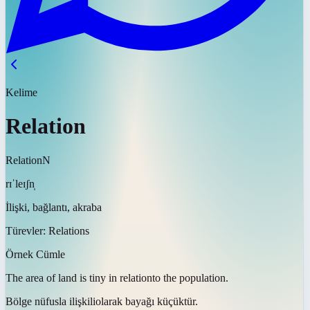
Kelime
Relation
Relation
N
rɪˈleɪʃn̩
İlişki, bağlantı, akraba
Türevler:
Relations
Örnek Cümle
The area of land is tiny in
relation
to the population.
Bölge nüfusla
ilişkili
olarak bayağı küçüktür.