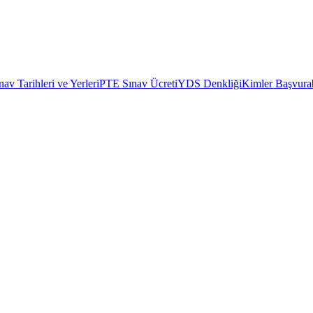
av Tarihleri ve Yerleri
PTE Sınav Ücreti
YDS Denkliği
Kimler Başvurab