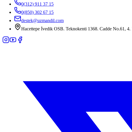
0(312) 911 37 15
0(850) 302 67 15
destek@uzmandil.com
Hacettepe İvedik OSB. Teknokenti 1368. Cadde No.61, 4