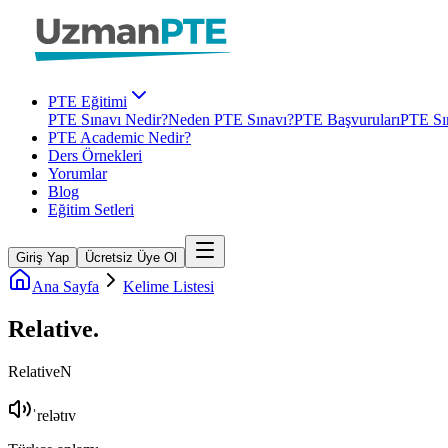
PTE Eğitimi
PTE Sınavı Nedir?
Neden PTE Sınavı?
PTE Başvuruları
PTE Sın
PTE Academic Nedir?
Ders Örnekleri
Yorumlar
Blog
Eğitim Setleri
Giriş Yap
Ücretsiz Üye Ol
Ana Sayfa
Kelime Listesi
Relative
.
Relative
N
ˈrelətɪv