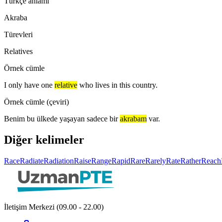
Türkçe anlamı
Akraba
Türevleri
Relatives
Örnek cümle
I only have one
relative
who lives in this country.
Örnek cümle (çeviri)
Benim bu ülkede yaşayan sadece bir
akrabam
var.
Diğer kelimeler
Race
Radiate
Radiation
Raise
Range
Rapid
Rare
Rarely
Rate
Rather
Reach
İletişim Merkezi (09.00 - 22.00)