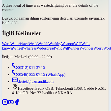
A great deal of time was
wasted
arguing over the details of the
contract.
Büyük bir zaman dilimi sözleşmenin detayları üzerinde savunarak
israf edildi
.
İlgili Kelimeler
Warn
Water
Wave
Weak
Wealth
Wealthy
Weapon
Well
Well-
known
Wheel
Whereas
Widespread
Wild
Will
Witness
Wonder
Worry
Wor
İletişim Merkezi (09.00 - 22.00)
0(312) 911 37 15
0(546) 855 07 15
(WhatsApp)
destek@uzmandil.com
Hacettepe İvedik OSB. Teknokenti 1368. Cadde No.61,
4. Kat Ofis No: 32 İvedik / ANKARA