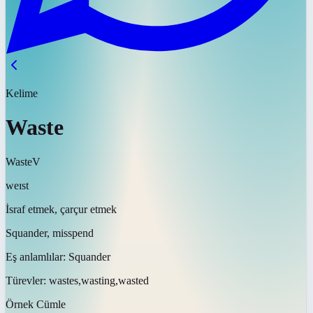
Kelime
Waste
Waste
V
weɪst
İsraf etmek, çarçur etmek
Squander, misspend
Eş anlamlılar:
Squander
Türevler:
wastes,wasting,wasted
Örnek Cümle