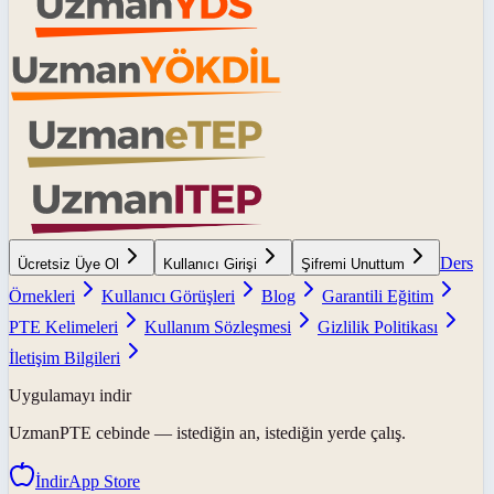
Ders
Ücretsiz Üye Ol
Kullanıcı Girişi
Şifremi Unuttum
Örnekleri
Kullanıcı Görüşleri
Blog
Garantili Eğitim
PTE Kelimeleri
Kullanım Sözleşmesi
Gizlilik Politikası
İletişim Bilgileri
Uygulamayı indir
UzmanPTE
cebinde — istediğin an, istediğin yerde çalış.
İndir
App Store