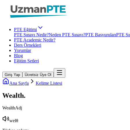
PTE Eğitimi
PTE Sınavı Nedir?
Neden PTE Sınavı?
PTE Başvuruları
PTE Sın
PTE Academic Nedir?
Ders Örnekleri
Yorumlar
Blog
Eğitim Setleri
Giriş Yap
Ücretsiz Üye Ol
Ana Sayfa
Kelime Listesi
Wealth
.
Wealth
Adj
welθ