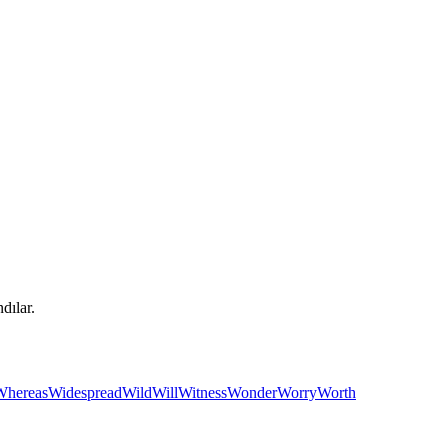
ndılar.
Whereas
Widespread
Wild
Will
Witness
Wonder
Worry
Worth