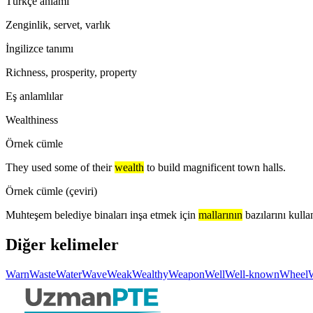
Türkçe anlamı
Zenginlik, servet, varlık
İngilizce tanımı
Richness, prosperity, property
Eş anlamlılar
Wealthiness
Örnek cümle
They used some of their
wealth
to build magnificent town halls.
Örnek cümle (çeviri)
Muhteşem belediye binaları inşa etmek için
mallarının
bazılarını kulla
Diğer kelimeler
Warn
Waste
Water
Wave
Weak
Wealthy
Weapon
Well
Well-known
Wheel