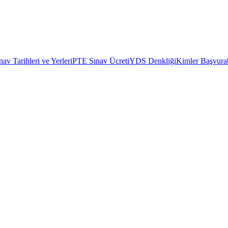
av Tarihleri ve Yerleri
PTE Sınav Ücreti
YDS Denkliği
Kimler Başvurab