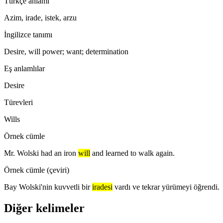
Türkçe anlamı
Azim, irade, istek, arzu
İngilizce tanımı
Desire, will power; want; determination
Eş anlamlılar
Desire
Türevleri
Wills
Örnek cümle
Mr. Wolski had an iron
will
and learned to walk again.
Örnek cümle (çeviri)
Bay Wolski'nin kuvvetli bir
iradesi
vardı ve tekrar yürümeyi öğrendi.
Diğer kelimeler