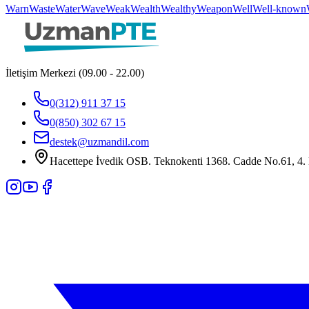
Warn
Waste
Water
Wave
Weak
Wealth
Wealthy
Weapon
Well
Well-known
İletişim Merkezi (09.00 - 22.00)
0(312) 911 37 15
0(850) 302 67 15
destek@uzmandil.com
Hacettepe İvedik OSB. Teknokenti 1368. Cadde No.61, 4