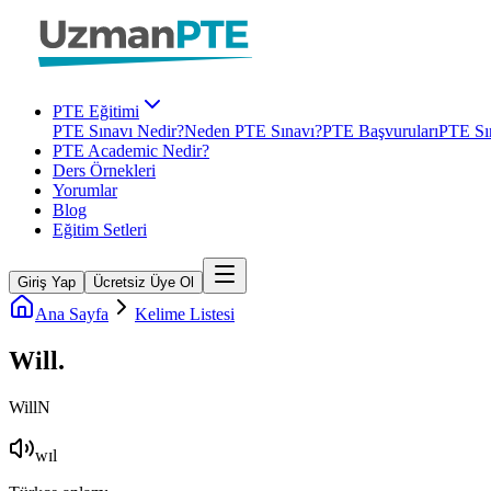
PTE Eğitimi
PTE Sınavı Nedir?
Neden PTE Sınavı?
PTE Başvuruları
PTE Sın
PTE Academic Nedir?
Ders Örnekleri
Yorumlar
Blog
Eğitim Setleri
Giriş Yap
Ücretsiz Üye Ol
Ana Sayfa
Kelime Listesi
Will
.
Will
N
wɪl