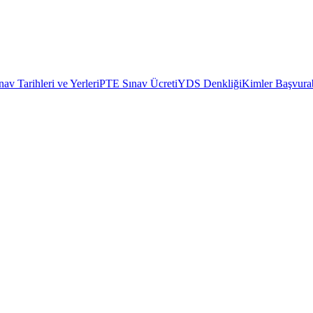
av Tarihleri ve Yerleri
PTE Sınav Ücreti
YDS Denkliği
Kimler Başvurab