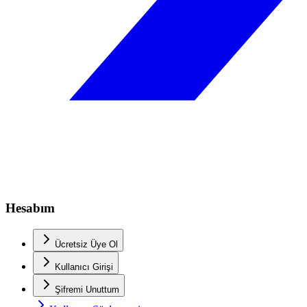
Hesabım
Ücretsiz Üye Ol
Kullanıcı Girişi
Şifremi Unuttum