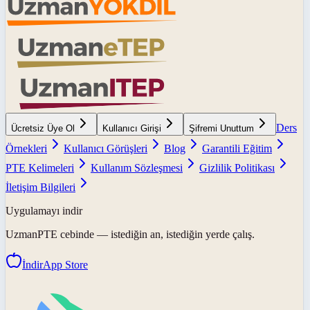
Ders
Ücretsiz Üye Ol
Kullanıcı Girişi
Şifremi Unuttum
Örnekleri
Kullanıcı Görüşleri
Blog
Garantili Eğitim
PTE Kelimeleri
Kullanım Sözleşmesi
Gizlilik Politikası
İletişim Bilgileri
Uygulamayı indir
UzmanPTE
cebinde — istediğin an, istediğin yerde çalış.
İndir
App Store