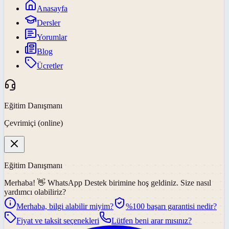
Anasayfa
Dersler
Yorumlar
Blog
Ücretler
Eğitim Danışmanı
Çevrimiçi (online)
Eğitim Danışmanı
Merhaba! 👋
WhatsApp Destek
birimine hoş geldiniz. Size nasıl
yardımcı olabiliriz?
Merhaba, bilgi alabilir miyim?
%100 başarı garantisi nedir?
Fiyat ve taksit seçenekleri
Lütfen beni arar mısınız?