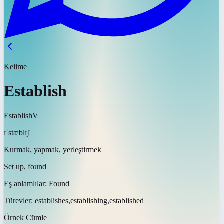
Kelime
Establish
Establish
V
ɪˈstæblɪʃ
Kurmak, yapmak, yerleştirmek
Set up, found
Eş anlamlılar:
Found
Türevler:
establishes,establishing,established
Örnek Cümle