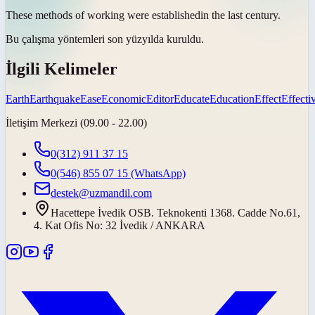
These methods of working were
established
in the last century.
Bu çalışma yöntemleri son yüzyılda
kuruldu
.
İlgili Kelimeler
Earth
Earthquake
Ease
Economic
Editor
Educate
Education
Effect
Effecti
İletişim Merkezi (09.00 - 22.00)
0(312) 911 37 15
0(546) 855 07 15
(WhatsApp)
destek@uzmandil.com
Hacettepe İvedik OSB. Teknokenti 1368. Cadde No.61,
4. Kat Ofis No: 32 İvedik / ANKARA