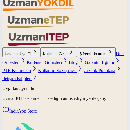
Ders
Ücretsiz Üye Ol
Kullanıcı Girişi
Şifremi Unuttum
Örnekleri
Kullanıcı Görüşleri
Blog
Garantili Eğitim
PTE Kelimeleri
Kullanım Sözleşmesi
Gizlilik Politikası
İletişim Bilgileri
Uygulamayı indir
UzmanPTE
cebinde — istediğin an, istediğin yerde çalış.
İndir
App Store