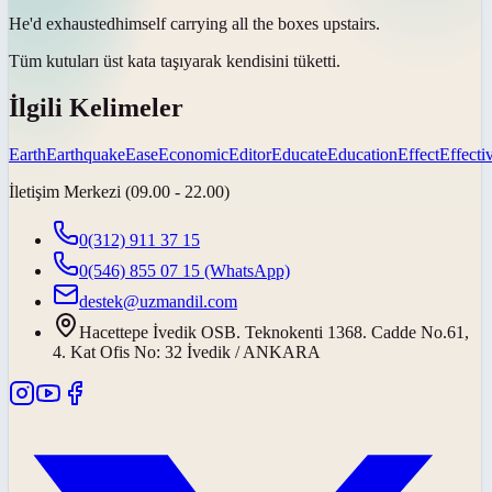
He'd
exhausted
himself carrying all the boxes upstairs.
Tüm kutuları üst kata taşıyarak kendisini
tüketti
.
İlgili Kelimeler
Earth
Earthquake
Ease
Economic
Editor
Educate
Education
Effect
Effecti
İletişim Merkezi (09.00 - 22.00)
0(312) 911 37 15
0(546) 855 07 15
(WhatsApp)
destek@uzmandil.com
Hacettepe İvedik OSB. Teknokenti 1368. Cadde No.61,
4. Kat Ofis No: 32 İvedik / ANKARA