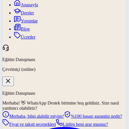
Anasayfa
Dersler
Yorumlar
Blog
Ücretler
Eğitim Danışmanı
Çevrimiçi (online)
Eğitim Danışmanı
Merhaba! 👋
WhatsApp Destek
birimine hoş geldiniz. Size nasıl
yardımcı olabiliriz?
Merhaba, bilgi alabilir miyim?
%100 başarı garantisi nedir?
Fiyat ve taksit seçenekleri
Lütfen beni arar mısınız?