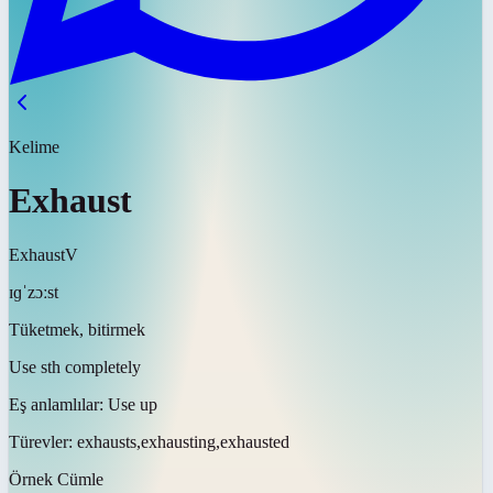
Kelime
Exhaust
Exhaust
V
ɪɡˈzɔːst
Tüketmek, bitirmek
Use sth completely
Eş anlamlılar:
Use up
Türevler:
exhausts,exhausting,exhausted
Örnek Cümle