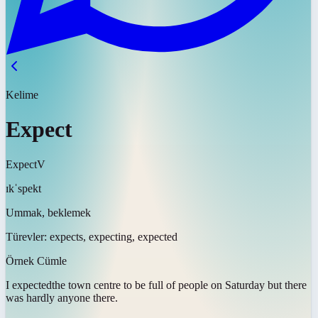
Kelime
Expect
Expect
V
ɪkˈspekt
Ummak, beklemek
Türevler:
expects, expecting, expected
Örnek Cümle
I
expected
the town centre to be full of people on Saturday but there
was hardly anyone there.