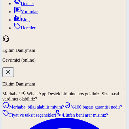
Dersler
Yorumlar
Blog
Ücretler
Eğitim Danışmanı
Çevrimiçi (online)
Eğitim Danışmanı
Merhaba! 👋
WhatsApp Destek
birimine hoş geldiniz. Size nasıl
yardımcı olabiliriz?
Merhaba, bilgi alabilir miyim?
%100 başarı garantisi nedir?
Fiyat ve taksit seçenekleri
Lütfen beni arar mısınız?