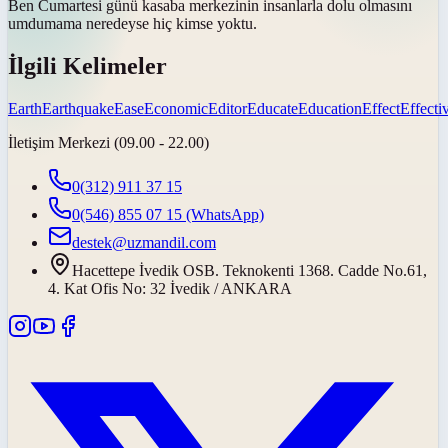
Ben Cumartesi günü kasaba merkezinin insanlarla dolu olmasını
umdum
ama neredeyse hiç kimse yoktu.
İlgili Kelimeler
Earth
Earthquake
Ease
Economic
Editor
Educate
Education
Effect
Effecti
İletişim Merkezi (09.00 - 22.00)
0(312) 911 37 15
0(546) 855 07 15
(WhatsApp)
destek@uzmandil.com
Hacettepe İvedik OSB. Teknokenti 1368. Cadde No.61,
4. Kat Ofis No: 32 İvedik / ANKARA