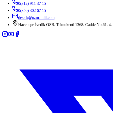
0(312) 911 37 15
0(850) 302 67 15
destek@uzmandil.com
Hacettepe İvedik OSB. Teknokenti 1368. Cadde No.61, 4