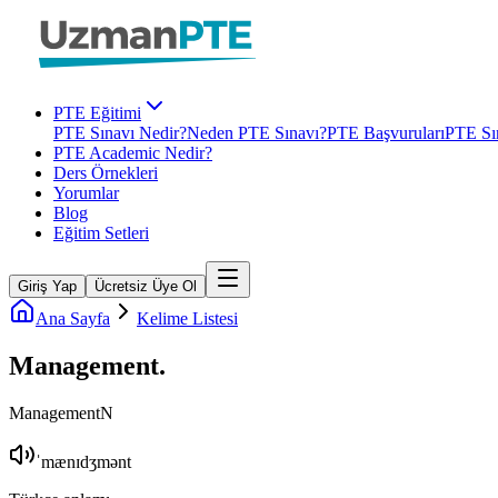
PTE Eğitimi
PTE Sınavı Nedir?
Neden PTE Sınavı?
PTE Başvuruları
PTE Sın
PTE Academic Nedir?
Ders Örnekleri
Yorumlar
Blog
Eğitim Setleri
Giriş Yap
Ücretsiz Üye Ol
Ana Sayfa
Kelime Listesi
Management
.
Management
N
ˈmænɪdʒmənt