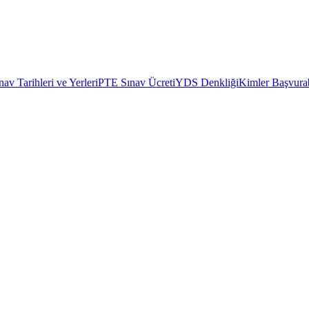
av Tarihleri ve Yerleri
PTE Sınav Ücreti
YDS Denkliği
Kimler Başvurab