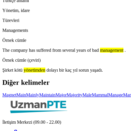
Türkçe anlamı
Yönetim, idare
Türevleri
Managements
Örnek cümle
The company has suffered from several years of bad
management
.
Örnek cümle (çeviri)
Şirket kötü
yönetimden
dolayı bir kaç yıl sorun yaşadı.
Diğer kelimeler
Magnet
Main
Mainly
Maintain
Major
Majority
Male
Mammal
Manage
Man
İletişim Merkezi (09.00 - 22.00)