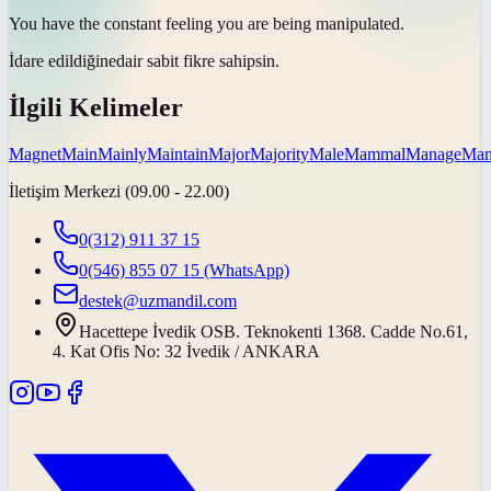
You have the constant feeling you are being
manipulated
.
İdare edildiğine
dair sabit fikre sahipsin.
İlgili Kelimeler
Magnet
Main
Mainly
Maintain
Major
Majority
Male
Mammal
Manage
Man
İletişim Merkezi (09.00 - 22.00)
0(312) 911 37 15
0(546) 855 07 15
(WhatsApp)
destek@uzmandil.com
Hacettepe İvedik OSB. Teknokenti 1368. Cadde No.61,
4. Kat Ofis No: 32 İvedik / ANKARA