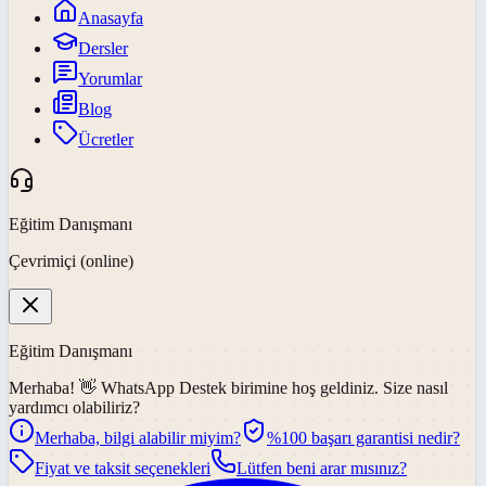
Anasayfa
Dersler
Yorumlar
Blog
Ücretler
Eğitim Danışmanı
Çevrimiçi (online)
Eğitim Danışmanı
Merhaba! 👋
WhatsApp Destek
birimine hoş geldiniz. Size nasıl
yardımcı olabiliriz?
Merhaba, bilgi alabilir miyim?
%100 başarı garantisi nedir?
Fiyat ve taksit seçenekleri
Lütfen beni arar mısınız?