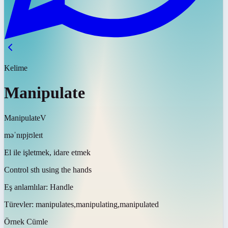
Kelime
Manipulate
Manipulate
V
məˈnɪpjʊleɪt
El ile işletmek, idare etmek
Control sth using the hands
Eş anlamlılar:
Handle
Türevler:
manipulates,manipulating,manipulated
Örnek Cümle