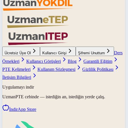
Ders
Ücretsiz Üye Ol
Kullanıcı Girişi
Şifremi Unuttum
Örnekleri
Kullanıcı Görüşleri
Blog
Garantili Eğitim
PTE Kelimeleri
Kullanım Sözleşmesi
Gizlilik Politikası
İletişim Bilgileri
Uygulamayı indir
UzmanPTE
cebinde — istediğin an, istediğin yerde çalış.
İndir
App Store