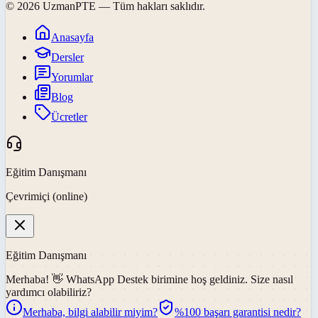
©
2026
UzmanPTE
— Tüm hakları saklıdır.
Anasayfa
Dersler
Yorumlar
Blog
Ücretler
Eğitim Danışmanı
Çevrimiçi (online)
Eğitim Danışmanı
Merhaba! 👋
WhatsApp Destek
birimine hoş geldiniz. Size nasıl
yardımcı olabiliriz?
Merhaba, bilgi alabilir miyim?
%100 başarı garantisi nedir?