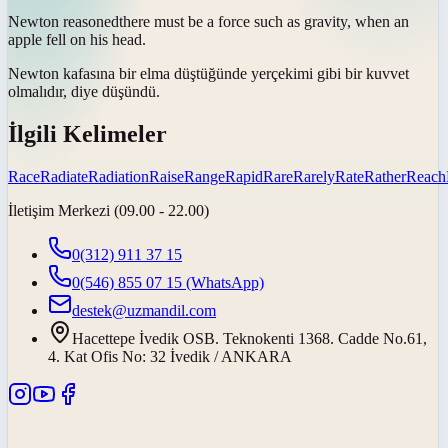
Newton
reasoned
there must be a force such as gravity, when an
apple fell on his head.
Newton kafasına bir elma düştüğünde yerçekimi gibi bir kuvvet
olmalıdır, diye
düşündü
.
İlgili Kelimeler
Race
Radiate
Radiation
Raise
Range
Rapid
Rare
Rarely
Rate
Rather
Reach
İletişim Merkezi (09.00 - 22.00)
0(312) 911 37 15
0(546) 855 07 15
(WhatsApp)
destek@uzmandil.com
Hacettepe İvedik OSB. Teknokenti 1368. Cadde No.61,
4. Kat Ofis No: 32 İvedik / ANKARA