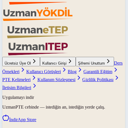
Ders
Ücretsiz Üye Ol
Kullanıcı Girişi
Şifremi Unuttum
Örnekleri
Kullanıcı Görüşleri
Blog
Garantili Eğitim
PTE Kelimeleri
Kullanım Sözleşmesi
Gizlilik Politikası
İletişim Bilgileri
Uygulamayı indir
UzmanPTE
cebinde — istediğin an, istediğin yerde çalış.
İndir
App Store