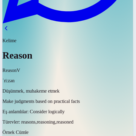
Kelime
Reason
Reason
V
ˈriːzən
Düşünmek, muhakeme etmek
Make judgments based on practical facts
Eş anlamlılar:
Consider logically
Türevler:
reasons,reasoning,reasoned
Örnek Cümle