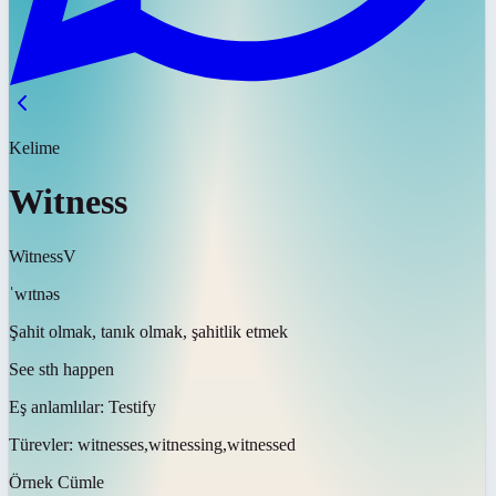
Kelime
Witness
Witness
V
ˈwɪtnəs
Şahit olmak, tanık olmak, şahitlik etmek
See sth happen
Eş anlamlılar:
Testify
Türevler:
witnesses,witnessing,witnessed
Örnek Cümle