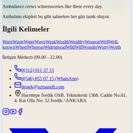
Ambulance crews
witness
scenes like these every day.
Ambulans ekipleri bu gibi sahnelere her gün
tanık oluyor
.
İlgili Kelimeler
Warn
Waste
Water
Wave
Weak
Wealth
Wealthy
Weapon
Well
Well-
known
Wheel
Whereas
Widespread
Wild
Will
Wonder
Worry
Worth
İletişim Merkezi (09.00 - 22.00)
0(312) 911 37 15
0(546) 855 07 15
(WhatsApp)
destek@uzmandil.com
Hacettepe İvedik OSB. Teknokenti 1368. Cadde No.61,
4. Kat Ofis No: 32 İvedik / ANKARA