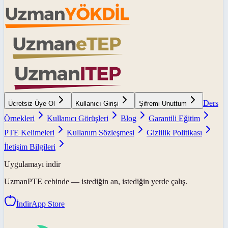
Ders
Ücretsiz Üye Ol
Kullanıcı Girişi
Şifremi Unuttum
Örnekleri
Kullanıcı Görüşleri
Blog
Garantili Eğitim
PTE Kelimeleri
Kullanım Sözleşmesi
Gizlilik Politikası
İletişim Bilgileri
Uygulamayı indir
UzmanPTE
cebinde — istediğin an, istediğin yerde çalış.
İndir
App Store