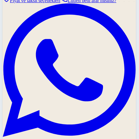
Fiyat ve taksit seçenekleri
Lütfen beni arar mısınız?