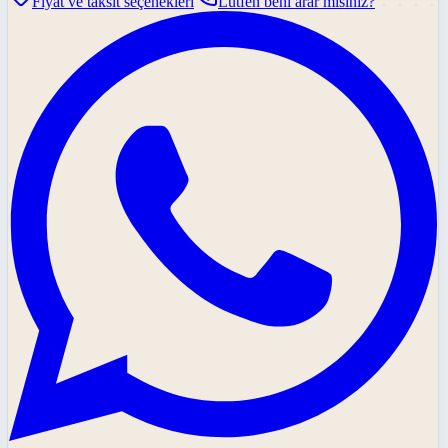
Fiyat ve taksit seçenekleri
Lütfen beni arar mısınız?