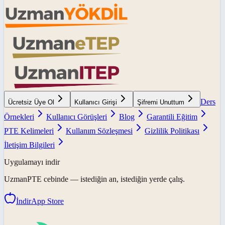
Ders
Ücretsiz Üye Ol
Kullanıcı Girişi
Şifremi Unuttum
Örnekleri
Kullanıcı Görüşleri
Blog
Garantili Eğitim
PTE Kelimeleri
Kullanım Sözleşmesi
Gizlilik Politikası
İletişim Bilgileri
Uygulamayı indir
UzmanPTE
cebinde — istediğin an, istediğin yerde çalış.
İndir
App Store