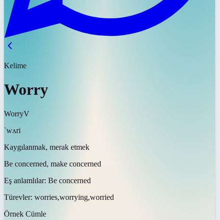
Kelime
Worry
Worry
V
ˈwʌri
Kaygılanmak, merak etmek
Be concerned, make concerned
Eş anlamlılar:
Be concerned
Türevler:
worries,worrying,worried
Örnek Cümle