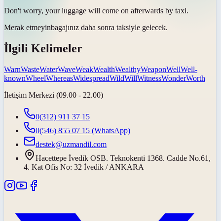
Don't
worry
, your luggage will come on afterwards by taxi.
Merak etmeyin
bagajınız daha sonra taksiyle gelecek.
İlgili Kelimeler
Warn
Waste
Water
Wave
Weak
Wealth
Wealthy
Weapon
Well
Well-
known
Wheel
Whereas
Widespread
Wild
Will
Witness
Wonder
Worth
İletişim Merkezi (09.00 - 22.00)
0(312) 911 37 15
0(546) 855 07 15
(WhatsApp)
destek@uzmandil.com
Hacettepe İvedik OSB. Teknokenti 1368. Cadde No.61,
4. Kat Ofis No: 32 İvedik / ANKARA