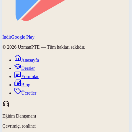
İndir
Google Play
©
2026
UzmanPTE
— Tüm hakları saklıdır.
Anasayfa
Dersler
Yorumlar
Blog
Ücretler
Eğitim Danışmanı
Çevrimiçi (online)