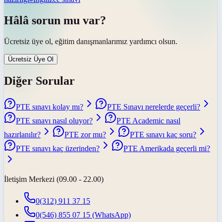
Hâlâ sorun mu var?
Ücretsiz üye ol, eğitim danışmanlarımız yardımcı olsun.
Ücretsiz Üye Ol
Diğer Sorular
PTE sınavı kolay mı?
PTE Sınavı nerelerde geçerli?
PTE sınavı nasıl oluyor?
PTE Academic nasıl
hazırlanılır?
PTE zor mu?
PTE sınavı kaç soru?
PTE sınavı kaç üzerinden?
PTE Amerikada geçerli mi?
İletişim Merkezi (09.00 - 22.00)
0(312) 911 37 15
0(546) 855 07 15
(WhatsApp)