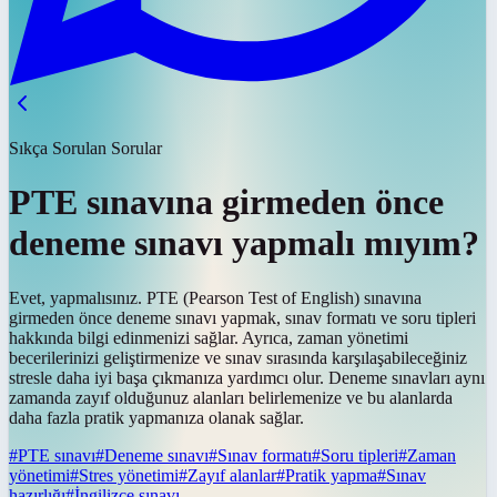
Sıkça Sorulan Sorular
PTE sınavına girmeden önce
deneme sınavı yapmalı mıyım?
Evet, yapmalısınız. PTE (Pearson Test of English) sınavına
girmeden önce deneme sınavı yapmak, sınav formatı ve soru tipleri
hakkında bilgi edinmenizi sağlar. Ayrıca, zaman yönetimi
becerilerinizi geliştirmenize ve sınav sırasında karşılaşabileceğiniz
stresle daha iyi başa çıkmanıza yardımcı olur. Deneme sınavları aynı
zamanda zayıf olduğunuz alanları belirlemenize ve bu alanlarda
daha fazla pratik yapmanıza olanak sağlar.
#
PTE sınavı
#
Deneme sınavı
#
Sınav formatı
#
Soru tipleri
#
Zaman
yönetimi
#
Stres yönetimi
#
Zayıf alanlar
#
Pratik yapma
#
Sınav
hazırlığı
#
İngilizce sınavı