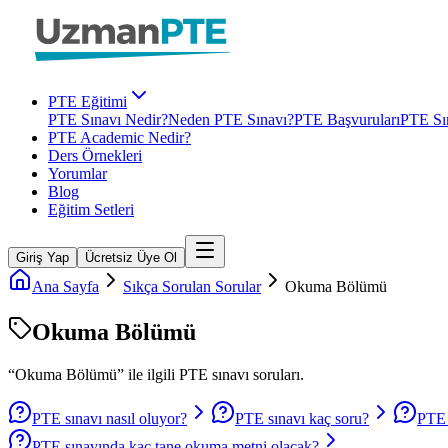
PTE Eğitimi
PTE Sınavı Nedir?
Neden PTE Sınavı?
PTE Başvuruları
PTE Sın
PTE Academic Nedir?
Ders Örnekleri
Yorumlar
Blog
Eğitim Setleri
Giriş Yap
Ücretsiz Üye Ol
Ana Sayfa
Sıkça Sorulan Sorular
Okuma Bölümü
Okuma Bölümü
“
Okuma Bölümü
” ile ilgili
PTE
sınavı soruları.
PTE sınavı nasıl oluyor?
PTE sınavı kaç soru?
PTE 
PTE sınavında kaç tane okuma metni olacak?