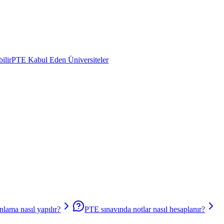
ilir
PTE Kabul Eden Üniversiteler
lama nasıl yapılır?
PTE sınavında notlar nasıl hesaplanır?