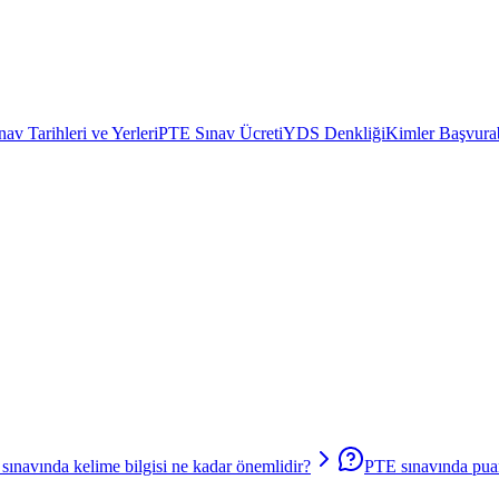
av Tarihleri ve Yerleri
PTE Sınav Ücreti
YDS Denkliği
Kimler Başvurab
sınavında kelime bilgisi ne kadar önemlidir?
PTE sınavında puan