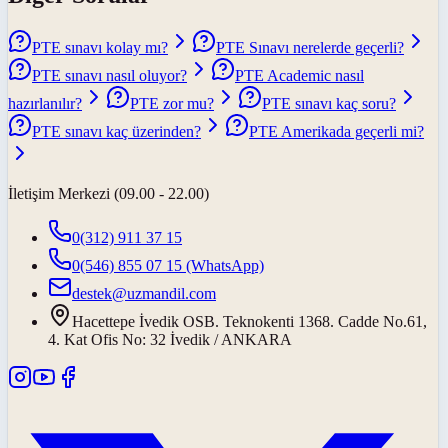
PTE sınavı kolay mı?
PTE Sınavı nerelerde geçerli?
PTE sınavı nasıl oluyor?
PTE Academic nasıl
hazırlanılır?
PTE zor mu?
PTE sınavı kaç soru?
PTE sınavı kaç üzerinden?
PTE Amerikada geçerli mi?
İletişim Merkezi (09.00 - 22.00)
0(312) 911 37 15
0(546) 855 07 15
(WhatsApp)
destek@uzmandil.com
Hacettepe İvedik OSB. Teknokenti 1368. Cadde No.61,
4. Kat Ofis No: 32 İvedik / ANKARA