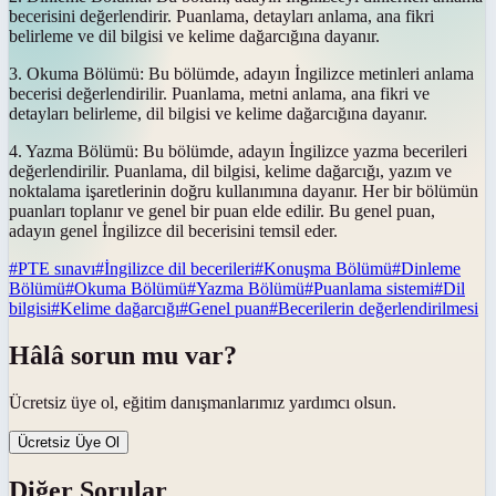
becerisini değerlendirir. Puanlama, detayları anlama, ana fikri
belirleme ve dil bilgisi ve kelime dağarcığına dayanır.
3. Okuma Bölümü: Bu bölümde, adayın İngilizce metinleri anlama
becerisi değerlendirilir. Puanlama, metni anlama, ana fikri ve
detayları belirleme, dil bilgisi ve kelime dağarcığına dayanır.
4. Yazma Bölümü: Bu bölümde, adayın İngilizce yazma becerileri
değerlendirilir. Puanlama, dil bilgisi, kelime dağarcığı, yazım ve
noktalama işaretlerinin doğru kullanımına dayanır. Her bir bölümün
puanları toplanır ve genel bir puan elde edilir. Bu genel puan,
adayın genel İngilizce dil becerisini temsil eder.
#
PTE sınavı
#
İngilizce dil becerileri
#
Konuşma Bölümü
#
Dinleme
Bölümü
#
Okuma Bölümü
#
Yazma Bölümü
#
Puanlama sistemi
#
Dil
bilgisi
#
Kelime dağarcığı
#
Genel puan
#
Becerilerin değerlendirilmesi
Hâlâ sorun mu var?
Ücretsiz üye ol, eğitim danışmanlarımız yardımcı olsun.
Ücretsiz Üye Ol
Diğer Sorular