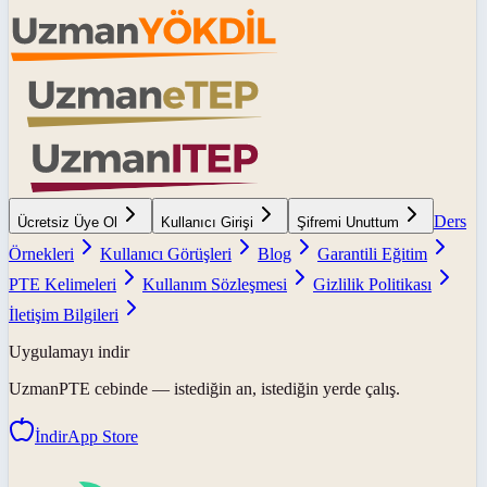
Ders
Ücretsiz Üye Ol
Kullanıcı Girişi
Şifremi Unuttum
Örnekleri
Kullanıcı Görüşleri
Blog
Garantili Eğitim
PTE Kelimeleri
Kullanım Sözleşmesi
Gizlilik Politikası
İletişim Bilgileri
Uygulamayı indir
UzmanPTE
cebinde — istediğin an, istediğin yerde çalış.
İndir
App Store