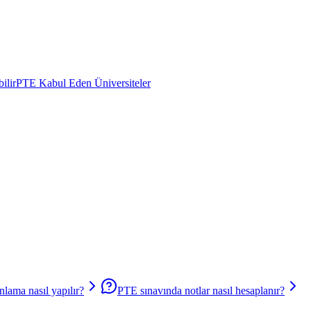
ilir
PTE Kabul Eden Üniversiteler
lama nasıl yapılır?
PTE sınavında notlar nasıl hesaplanır?