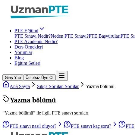
PTE Eğitimi
PTE Sınavı Nedir?
Neden PTE Sınavı?
PTE Başvuruları
PTE Sın
PTE Academic Nedir?
Ders Örnekleri
Yorumlar
Blog
Eğitim Setleri
Giriş Yap
Ücretsiz Üye Ol
Ana Sayfa
Sıkça Sorulan Sorular
Yazma bölümü
Yazma bölümü
“
Yazma bölümü
” ile ilgili
PTE
sınavı soruları.
PTE sınavı nasıl oluyor?
PTE sınavı kaç soru?
PTE 