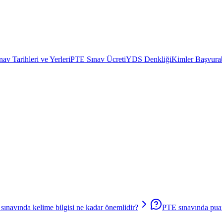
av Tarihleri ve Yerleri
PTE Sınav Ücreti
YDS Denkliği
Kimler Başvurab
sınavında kelime bilgisi ne kadar önemlidir?
PTE sınavında puan