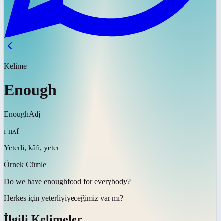
Kelime
Enough
Enough
Adj
ɪˈnʌf
Yeterli, kâfi, yeter
Örnek Cümle
Do we have
enough
food for everybody?
Herkes için
yeterli
yiyeceğimiz var mı?
İlgili Kelimeler