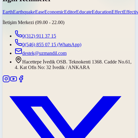
Earth
Earthquake
Ease
Economic
Editor
Educate
Education
Effect
Effecti
İletişim Merkezi (09.00 - 22.00)
0(312) 911 37 15
0(546) 855 07 15
(WhatsApp)
destek@uzmandil.com
Hacettepe İvedik OSB. Teknokenti 1368. Cadde No.61,
4. Kat Ofis No: 32 İvedik / ANKARA