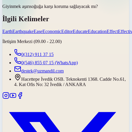
Giyinmek
aşırı
soğuğa karşı koruma sağlayacak mı?
İlgili Kelimeler
Earth
Earthquake
Ease
Economic
Editor
Educate
Education
Effect
Effecti
İletişim Merkezi (09.00 - 22.00)
0(312) 911 37 15
0(546) 855 07 15
(WhatsApp)
destek@uzmandil.com
Hacettepe İvedik OSB. Teknokenti 1368. Cadde No.61,
4. Kat Ofis No: 32 İvedik / ANKARA