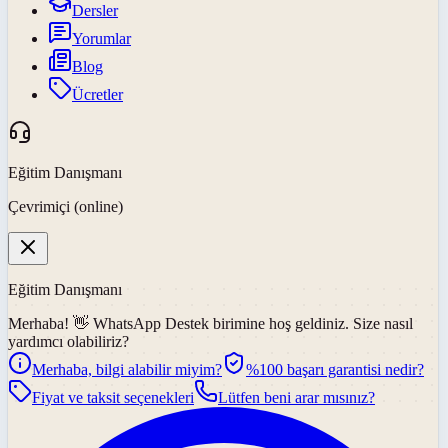
Dersler
Yorumlar
Blog
Ücretler
Eğitim Danışmanı
Çevrimiçi (online)
Eğitim Danışmanı
Merhaba! 👋
WhatsApp Destek
birimine hoş geldiniz. Size nasıl
yardımcı olabiliriz?
Merhaba, bilgi alabilir miyim?
%100 başarı garantisi nedir?
Fiyat ve taksit seçenekleri
Lütfen beni arar mısınız?