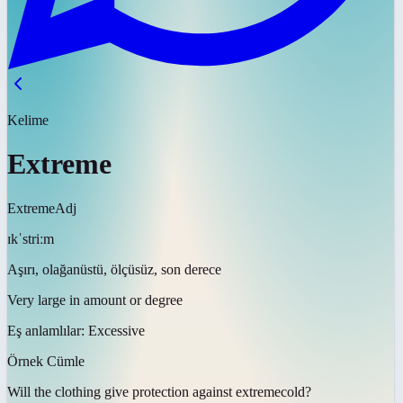
Kelime
Extreme
Extreme
Adj
ɪkˈstriːm
Aşırı, olağanüstü, ölçüsüz, son derece
Very large in amount or degree
Eş anlamlılar:
Excessive
Örnek Cümle
Will the clothing give protection against
extreme
cold?