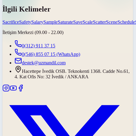
İlgili Kelimeler
Sacrifice
Safety
Salary
Sample
Saturate
Save
Scale
Scatter
Scene
Schedule
İletişim Merkezi (09.00 - 22.00)
0(312) 911 37 15
0(546) 855 07 15
(WhatsApp)
destek@uzmandil.com
Hacettepe İvedik OSB. Teknokenti 1368. Cadde No.61,
4. Kat Ofis No: 32 İvedik / ANKARA