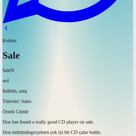
Kelime
Sale
Sale
N
seɪl
İndirim, satış
Türevler:
Sales
Örnek Cümle
Don has found a really good CD player on
sale
.
Don
indirimde
gerçekten çok iyi bir CD çalar buldu.