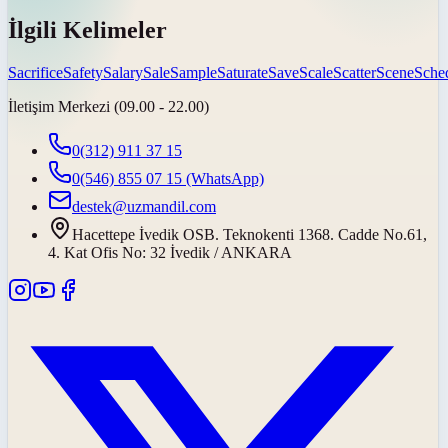
İlgili Kelimeler
Sacrifice
Safety
Salary
Sale
Sample
Saturate
Save
Scale
Scatter
Scene
Sche
İletişim Merkezi (09.00 - 22.00)
0(312) 911 37 15
0(546) 855 07 15
(WhatsApp)
destek@uzmandil.com
Hacettepe İvedik OSB. Teknokenti 1368. Cadde No.61,
4. Kat Ofis No: 32 İvedik / ANKARA