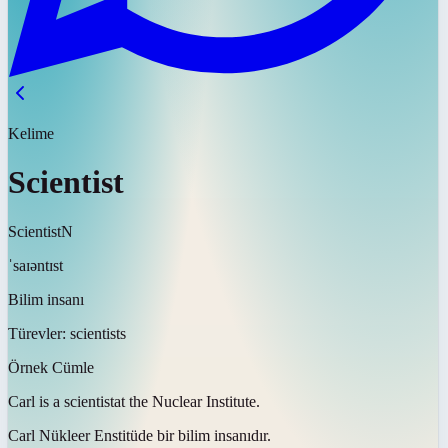
Kelime
Scientist
Scientist
N
ˈsaɪəntɪst
Bilim insanı
Türevler:
scientists
Örnek Cümle
Carl is a
scientist
at the Nuclear Institute.
Carl Nükleer Enstitüde bir
bilim insanıdır
.