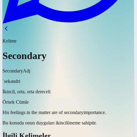
Kelime
Secondary
Secondary
Adj
ˈsekəndri
İkincil, orta, orta dereceli
Örnek Cümle
His feelings in the matter are of
secondary
importance.
Bu konuda onun duyguları
ikincil
öneme sahiptir.
İlgili Kelimeler