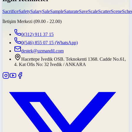
Sacrifice
Safety
Salary
Sale
Sample
Saturate
Save
Scale
Scatter
Scene
Sche
İletişim Merkezi (09.00 - 22.00)
0(312) 911 37 15
0(546) 855 07 15
(WhatsApp)
destek@uzmandil.com
Hacettepe İvedik OSB. Teknokenti 1368. Cadde No.61,
4. Kat Ofis No: 32 İvedik / ANKARA