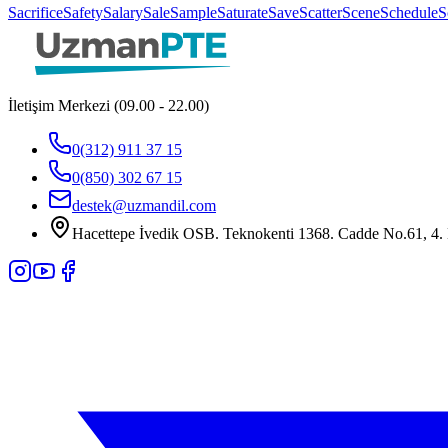
Sacrifice
Safety
Salary
Sale
Sample
Saturate
Save
Scatter
Scene
Schedule
S
İletişim Merkezi (09.00 - 22.00)
0(312) 911 37 15
0(850) 302 67 15
destek@uzmandil.com
Hacettepe İvedik OSB. Teknokenti 1368. Cadde No.61, 4