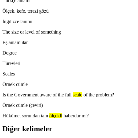
Türkçe anlamı
Ölçek, kefe, terazi gözü
İngilizce tanımı
The size or level of something
Eş anlamlılar
Degree
Türevleri
Scales
Örnek cümle
Is the Government aware of the full
scale
of the problem?
Örnek cümle (çeviri)
Hükümet sorundan tam
ölçekli
haberdar mı?
Diğer kelimeler