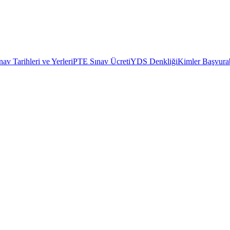
av Tarihleri ve Yerleri
PTE Sınav Ücreti
YDS Denkliği
Kimler Başvurab