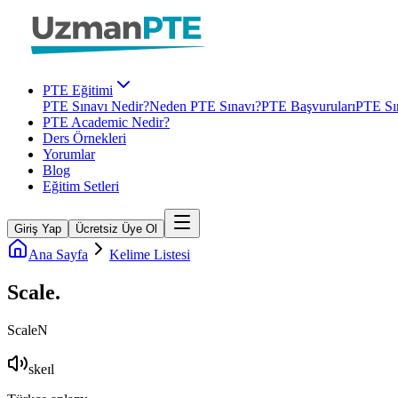
PTE Eğitimi
PTE Sınavı Nedir?
Neden PTE Sınavı?
PTE Başvuruları
PTE Sın
PTE Academic Nedir?
Ders Örnekleri
Yorumlar
Blog
Eğitim Setleri
Giriş Yap
Ücretsiz Üye Ol
Ana Sayfa
Kelime Listesi
Scale
.
Scale
N
skeɪl