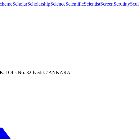
cheme
Scholar
Scholarship
Science
Scientific
Scientist
Screen
Scrutiny
Scul
. Kat Ofis No: 32 İvedik / ANKARA