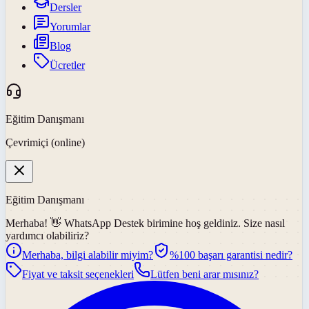
Dersler
Yorumlar
Blog
Ücretler
Eğitim Danışmanı
Çevrimiçi (online)
Eğitim Danışmanı
Merhaba! 👋
WhatsApp Destek
birimine hoş geldiniz. Size nasıl
yardımcı olabiliriz?
Merhaba, bilgi alabilir miyim?
%100 başarı garantisi nedir?
Fiyat ve taksit seçenekleri
Lütfen beni arar mısınız?