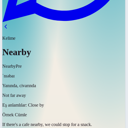
Kelime
Nearby
Nearby
Pre
ˈnɪəbaɪ
Yanında, civarında
Not far away
Eş anlamlılar:
Close by
Örnek Cümle
If there's a cafe
nearby
, we could stop for a snack.