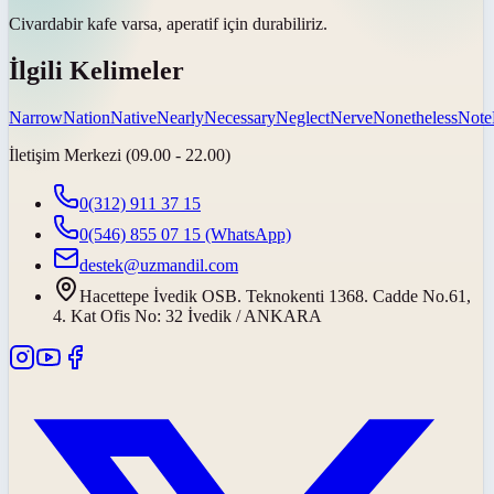
Civarda
bir kafe varsa, aperatif için durabiliriz.
İlgili Kelimeler
Narrow
Nation
Native
Nearly
Necessary
Neglect
Nerve
Nonetheless
Note
İletişim Merkezi (09.00 - 22.00)
0(312) 911 37 15
0(546) 855 07 15
(WhatsApp)
destek@uzmandil.com
Hacettepe İvedik OSB. Teknokenti 1368. Cadde No.61,
4. Kat Ofis No: 32 İvedik / ANKARA