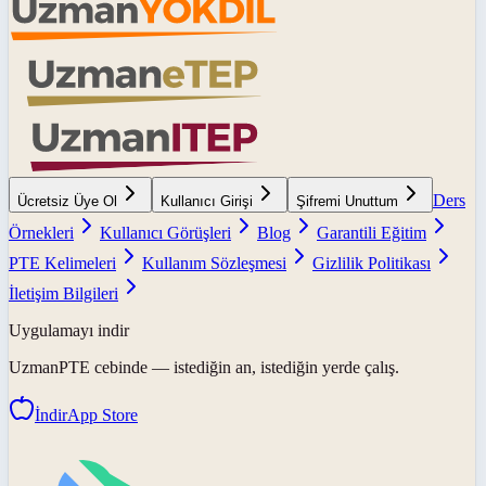
Ders
Ücretsiz Üye Ol
Kullanıcı Girişi
Şifremi Unuttum
Örnekleri
Kullanıcı Görüşleri
Blog
Garantili Eğitim
PTE Kelimeleri
Kullanım Sözleşmesi
Gizlilik Politikası
İletişim Bilgileri
Uygulamayı indir
UzmanPTE
cebinde — istediğin an, istediğin yerde çalış.
İndir
App Store