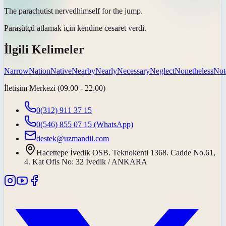
The parachutist
nerved
himself for the jump.
Paraşütçü atlamak için kendine
cesaret verdi
.
İlgili Kelimeler
Narrow
Nation
Native
Nearby
Nearly
Necessary
Neglect
Nonetheless
Not
İletişim Merkezi (09.00 - 22.00)
0(312) 911 37 15
0(546) 855 07 15
(WhatsApp)
destek@uzmandil.com
Hacettepe İvedik OSB. Teknokenti 1368. Cadde No.61,
4. Kat Ofis No: 32 İvedik / ANKARA