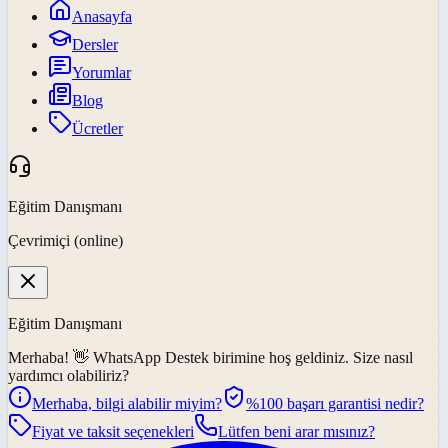
Anasayfa
Dersler
Yorumlar
Blog
Ücretler
Eğitim Danışmanı
Çevrimiçi (online)
Eğitim Danışmanı
Merhaba! 👋
WhatsApp Destek
birimine hoş geldiniz. Size nasıl
yardımcı olabiliriz?
Merhaba, bilgi alabilir miyim?
%100 başarı garantisi nedir?
Fiyat ve taksit seçenekleri
Lütfen beni arar mısınız?