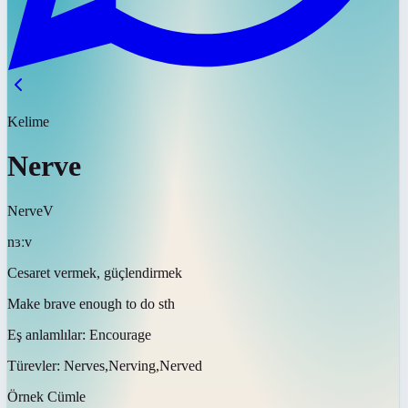
Kelime
Nerve
Nerve
V
nɜːv
Cesaret vermek, güçlendirmek
Make brave enough to do sth
Eş anlamlılar:
Encourage
Türevler:
Nerves,Nerving,Nerved
Örnek Cümle