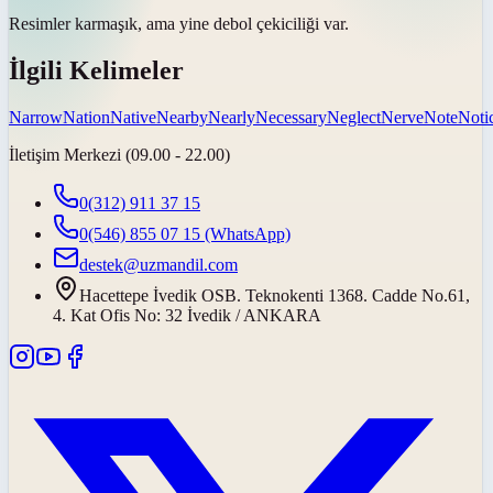
Resimler karmaşık, ama
yine de
bol çekiciliği var.
İlgili Kelimeler
Narrow
Nation
Native
Nearby
Nearly
Necessary
Neglect
Nerve
Note
Noti
İletişim Merkezi (09.00 - 22.00)
0(312) 911 37 15
0(546) 855 07 15
(WhatsApp)
destek@uzmandil.com
Hacettepe İvedik OSB. Teknokenti 1368. Cadde No.61,
4. Kat Ofis No: 32 İvedik / ANKARA