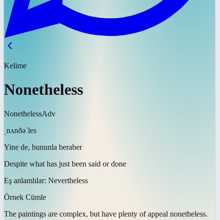
Kelime
Nonetheless
Nonetheless
Adv
ˌnʌnðəˈles
Yine de, bununla beraber
Despite what has just been said or done
Eş anlamlılar:
Nevertheless
Örnek Cümle
The paintings are complex, but have plenty of appeal
nonetheless
.