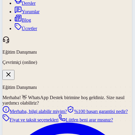
Dersler
Yorumlar
Blog
Ücretler
Eğitim Danışmanı
Çevrimiçi (online)
Eğitim Danışmanı
Merhaba! 👋
WhatsApp Destek
birimine hoş geldiniz. Size nasıl
yardımcı olabiliriz?
Merhaba, bilgi alabilir miyim?
%100 başarı garantisi nedir?
Fiyat ve taksit seçenekleri
Lütfen beni arar mısınız?