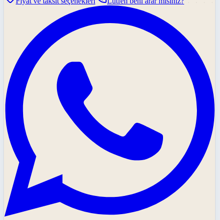
Fiyat ve taksit seçenekleri
Lütfen beni arar mısınız?