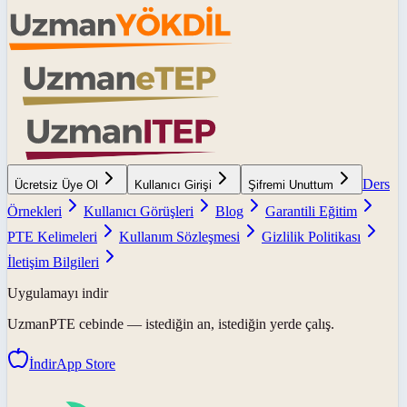
Ders
Ücretsiz Üye Ol
Kullanıcı Girişi
Şifremi Unuttum
Örnekleri
Kullanıcı Görüşleri
Blog
Garantili Eğitim
PTE Kelimeleri
Kullanım Sözleşmesi
Gizlilik Politikası
İletişim Bilgileri
Uygulamayı indir
UzmanPTE
cebinde — istediğin an, istediğin yerde çalış.
İndir
App Store