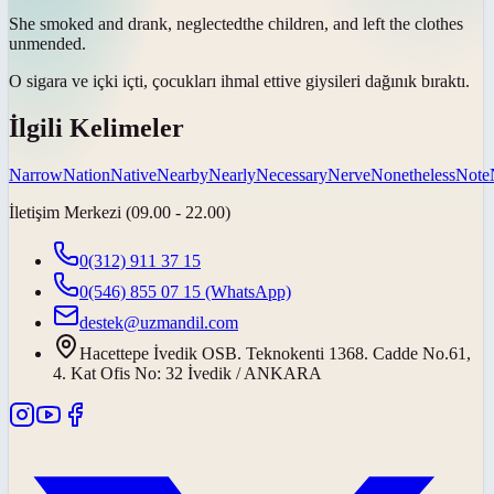
She smoked and drank,
neglected
the children, and left the clothes
unmended.
O sigara ve içki içti, çocukları
ihmal etti
ve giysileri dağınık bıraktı.
İlgili Kelimeler
Narrow
Nation
Native
Nearby
Nearly
Necessary
Nerve
Nonetheless
Note
İletişim Merkezi (09.00 - 22.00)
0(312) 911 37 15
0(546) 855 07 15
(WhatsApp)
destek@uzmandil.com
Hacettepe İvedik OSB. Teknokenti 1368. Cadde No.61,
4. Kat Ofis No: 32 İvedik / ANKARA