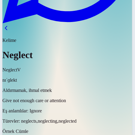
Kelime
Neglect
Neglect
V
nɪˈɡlekt
Aldırmamak, ihmal etmek
Give not enough care or attention
Eş anlamlılar:
Ignore
Türevler:
neglects,neglecting,neglected
Örnek Cümle