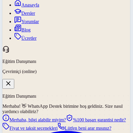
Anasayfa
Dersler
Yorumlar
Blog
Ücretler
Eğitim Danışmanı
Çevrimiçi (online)
Eğitim Danışmanı
Merhaba! 👋
WhatsApp Destek
birimine hoş geldiniz. Size nasıl
yardımcı olabiliriz?
Merhaba, bilgi alabilir miyim?
%100 başarı garantisi nedir?
Fiyat ve taksit seçenekleri
Lütfen beni arar mısınız?