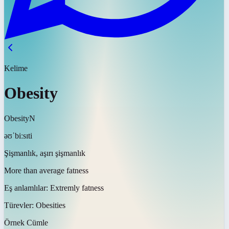
Kelime
Obesity
Obesity
N
əʊˈbiːsɪti
Şişmanlık, aşırı şişmanlık
More than average fatness
Eş anlamlılar:
Extremly fatness
Türevler:
Obesities
Örnek Cümle