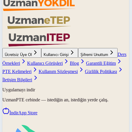
Ders
Ücretsiz Üye Ol
Kullanıcı Girişi
Şifremi Unuttum
Örnekleri
Kullanıcı Görüşleri
Blog
Garantili Eğitim
PTE Kelimeleri
Kullanım Sözleşmesi
Gizlilik Politikası
İletişim Bilgileri
Uygulamayı indir
UzmanPTE
cebinde — istediğin an, istediğin yerde çalış.
İndir
App Store