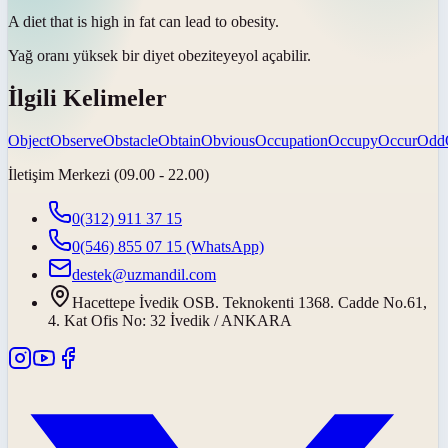
A diet that is high in fat can lead to
obesity
.
Yağ oranı yüksek bir diyet
obeziteye
yol açabilir.
İlgili Kelimeler
Object
Observe
Obstacle
Obtain
Obvious
Occupation
Occupy
Occur
Odd
İletişim Merkezi (09.00 - 22.00)
0(312) 911 37 15
0(546) 855 07 15
(WhatsApp)
destek@uzmandil.com
Hacettepe İvedik OSB. Teknokenti 1368. Cadde No.61,
4. Kat Ofis No: 32 İvedik / ANKARA