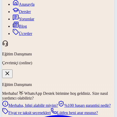
Anasayfa
Dersler
Yorumlar
Blog
Ücretler
Eğitim Danışmanı
Çevrimiçi (online)
Eğitim Danışmanı
Merhaba! 👋
WhatsApp Destek
birimine hoş geldiniz. Size nasıl
yardımcı olabiliriz?
Merhaba, bilgi alabilir miyim?
%100 başarı garantisi nedir?
Fiyat ve taksit seçenekleri
Lütfen beni arar mısınız?