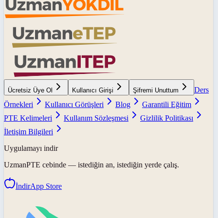
Ders
Ücretsiz Üye Ol
Kullanıcı Girişi
Şifremi Unuttum
Örnekleri
Kullanıcı Görüşleri
Blog
Garantili Eğitim
PTE Kelimeleri
Kullanım Sözleşmesi
Gizlilik Politikası
İletişim Bilgileri
Uygulamayı indir
UzmanPTE
cebinde — istediğin an, istediğin yerde çalış.
İndir
App Store