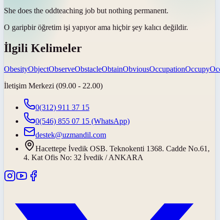
She does the
odd
teaching job but nothing permanent.
O
garip
bir öğretim işi yapıyor ama hiçbir şey kalıcı değildir.
İlgili Kelimeler
Obesity
Object
Observe
Obstacle
Obtain
Obvious
Occupation
Occupy
Oc
İletişim Merkezi (09.00 - 22.00)
0(312) 911 37 15
0(546) 855 07 15
(WhatsApp)
destek@uzmandil.com
Hacettepe İvedik OSB. Teknokenti 1368. Cadde No.61,
4. Kat Ofis No: 32 İvedik / ANKARA