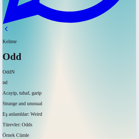
Kelime
Odd
Odd
N
ɒd
Acayip, tuhaf, garip
Strange and unusual
Eş anlamlılar:
Weird
Türevler:
Odds
Örnek Cümle