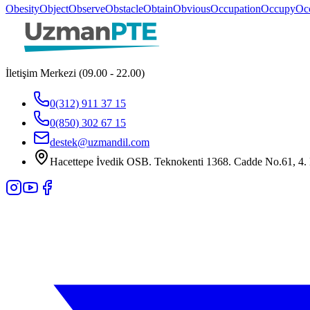
Obesity
Object
Observe
Obstacle
Obtain
Obvious
Occupation
Occupy
Oc
İletişim Merkezi (09.00 - 22.00)
0(312) 911 37 15
0(850) 302 67 15
destek@uzmandil.com
Hacettepe İvedik OSB. Teknokenti 1368. Cadde No.61, 4