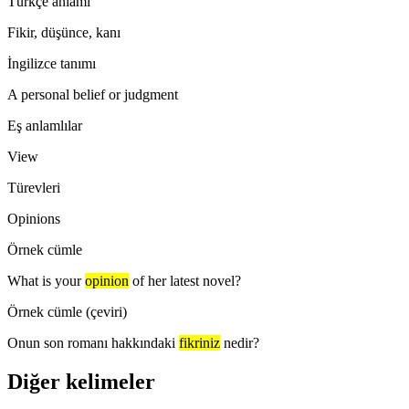
Türkçe anlamı
Fikir, düşünce, kanı
İngilizce tanımı
A personal belief or judgment
Eş anlamlılar
View
Türevleri
Opinions
Örnek cümle
What is your
opinion
of her latest novel?
Örnek cümle (çeviri)
Onun son romanı hakkındaki
fikriniz
nedir?
Diğer kelimeler