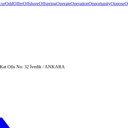
cur
Odd
Offer
Offshore
Offspring
Operate
Operation
Opportunity
Oppose
O
. Kat Ofis No: 32 İvedik / ANKARA