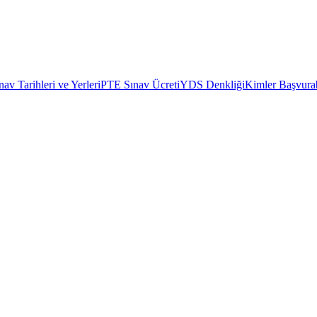
av Tarihleri ve Yerleri
PTE Sınav Ücreti
YDS Denkliği
Kimler Başvurab