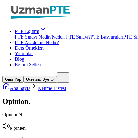
PTE Eğitimi
PTE Sınavı Nedir?
Neden PTE Sınavı?
PTE Başvuruları
PTE Sın
PTE Academic Nedir?
Ders Örnekleri
Yorumlar
Blog
Eğitim Setleri
Giriş Yap
Ücretsiz Üye Ol
Ana Sayfa
Kelime Listesi
Opinion
.
Opinion
N
əˈpɪnɪən