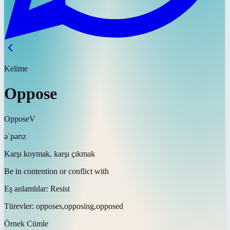
Kelime
Oppose
Oppose
V
əˈpəʊz
Karşı koymak, karşı çıkmak
Be in contention or conflict with
Eş anlamlılar:
Resist
Türevler:
opposes,opposing,opposed
Örnek Cümle