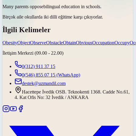
Many parents
oppose
bilingual education in schools.
Birçok aile okullarda iki dilli eğitime
karşı çıkıyorlar
.
İlgili Kelimeler
Obesity
Object
Observe
Obstacle
Obtain
Obvious
Occupation
Occupy
Oc
İletişim Merkezi (09.00 - 22.00)
0(312) 911 37 15
0(546) 855 07 15
(WhatsApp)
destek@uzmandil.com
Hacettepe İvedik OSB. Teknokenti 1368. Cadde No.61,
4. Kat Ofis No: 32 İvedik / ANKARA