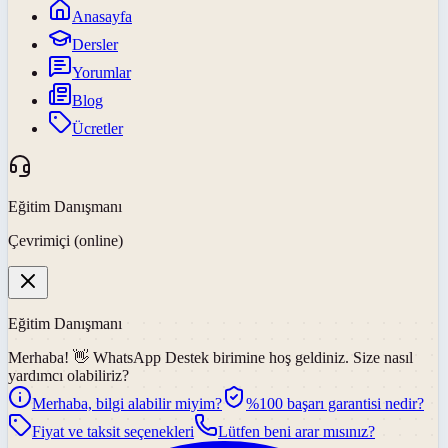
Anasayfa
Dersler
Yorumlar
Blog
Ücretler
Eğitim Danışmanı
Çevrimiçi (online)
Eğitim Danışmanı
Merhaba! 👋
WhatsApp Destek
birimine hoş geldiniz. Size nasıl
yardımcı olabiliriz?
Merhaba, bilgi alabilir miyim?
%100 başarı garantisi nedir?
Fiyat ve taksit seçenekleri
Lütfen beni arar mısınız?