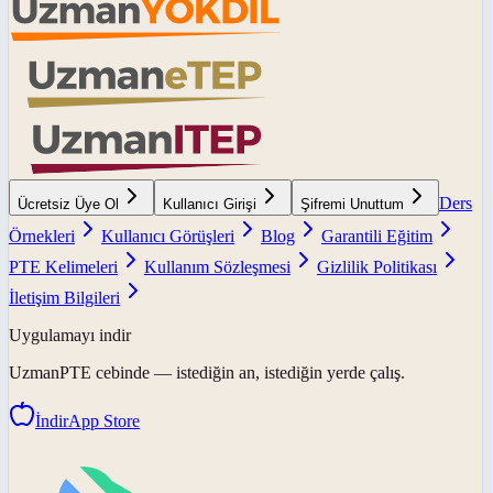
Ders
Ücretsiz Üye Ol
Kullanıcı Girişi
Şifremi Unuttum
Örnekleri
Kullanıcı Görüşleri
Blog
Garantili Eğitim
PTE Kelimeleri
Kullanım Sözleşmesi
Gizlilik Politikası
İletişim Bilgileri
Uygulamayı indir
UzmanPTE
cebinde — istediğin an, istediğin yerde çalış.
İndir
App Store