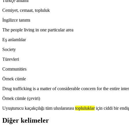
Türkçe anlamı
Cemiyet, cemaat, topluluk
İngilizce tanımı
The people living in one particular area
Eş anlamlılar
Society
Türevleri
Communities
Örnek cümle
Drug trafficking is a matter of considerable concern for the entire inte
Örnek cümle (çeviri)
Uyuşturucu kaçakçılığı tüm uluslararası
topluluklar
için ciddi bir end
Diğer kelimeler