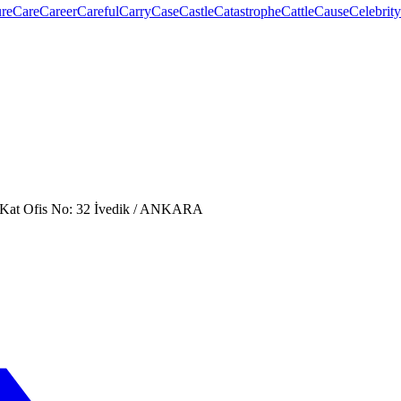
re
Care
Career
Careful
Carry
Case
Castle
Catastrophe
Cattle
Cause
Celebrity
. Kat Ofis No: 32 İvedik / ANKARA