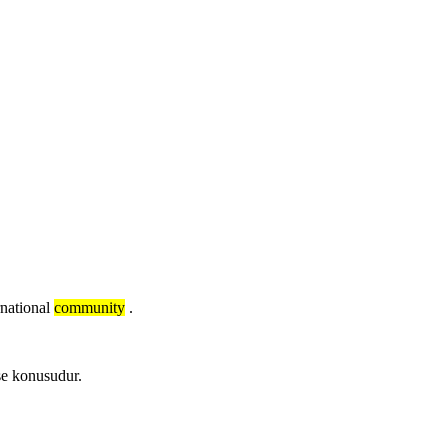
rnational
community
.
işe konusudur.