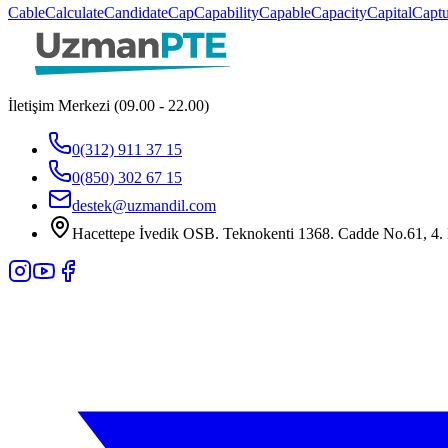
Cable
Calculate
Candidate
Cap
Capability
Capable
Capacity
Capital
Captu
İletişim Merkezi (09.00 - 22.00)
0(312) 911 37 15
0(850) 302 67 15
destek@uzmandil.com
Hacettepe İvedik OSB. Teknokenti 1368. Cadde No.61, 4