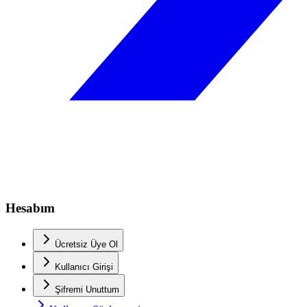
Hesabım
Ücretsiz Üye Ol
Kullanıcı Girişi
Şifremi Unuttum