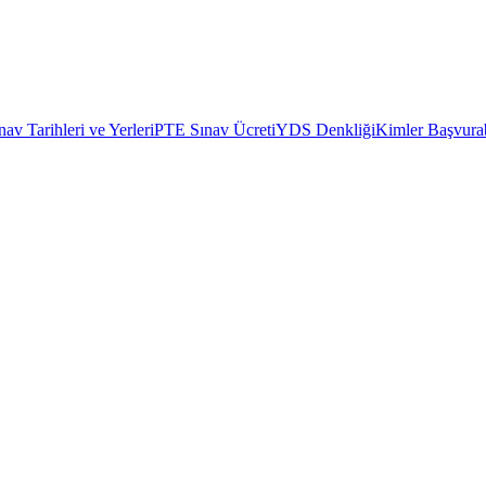
av Tarihleri ve Yerleri
PTE Sınav Ücreti
YDS Denkliği
Kimler Başvurab