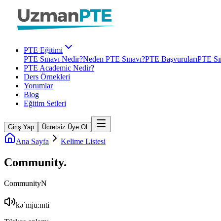
PTE Eğitimi
PTE Sınavı Nedir?
Neden PTE Sınavı?
PTE Başvuruları
PTE Sın
PTE Academic Nedir?
Ders Örnekleri
Yorumlar
Blog
Eğitim Setleri
Giriş Yap
Ücretsiz Üye Ol
Ana Sayfa
Kelime Listesi
Community
.
Community
N
kəˈmjuːnɪti