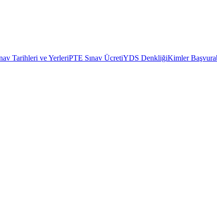
av Tarihleri ve Yerleri
PTE Sınav Ücreti
YDS Denkliği
Kimler Başvurab