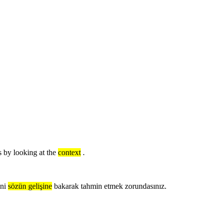
s by looking at the
context
.
ni
sözün gelişine
bakarak tahmin etmek zorundasınız.