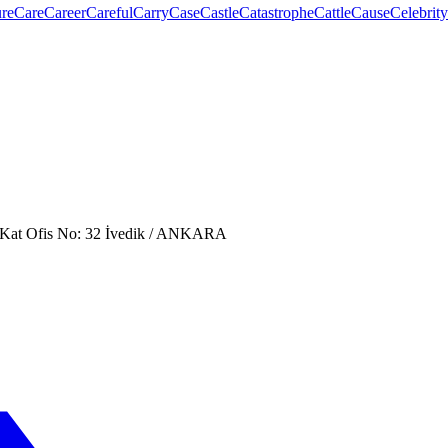
re
Care
Career
Careful
Carry
Case
Castle
Catastrophe
Cattle
Cause
Celebrity
. Kat Ofis No: 32 İvedik / ANKARA