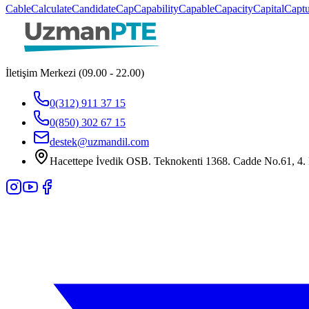
Cable
Calculate
Candidate
Cap
Capability
Capable
Capacity
Capital
Captu
İletişim Merkezi (09.00 - 22.00)
0(312) 911 37 15
0(850) 302 67 15
destek@uzmandil.com
Hacettepe İvedik OSB. Teknokenti 1368. Cadde No.61, 4