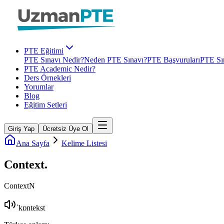
PTE Eğitimi
PTE Sınavı Nedir?
Neden PTE Sınavı?
PTE Başvuruları
PTE Sın
PTE Academic Nedir?
Ders Örnekleri
Yorumlar
Blog
Eğitim Setleri
Giriş Yap
Ücretsiz Üye Ol
Ana Sayfa
Kelime Listesi
Context
.
Context
N
ˈkɒntekst