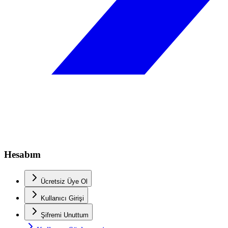
Hesabım
Ücretsiz Üye Ol
Kullanıcı Girişi
Şifremi Unuttum