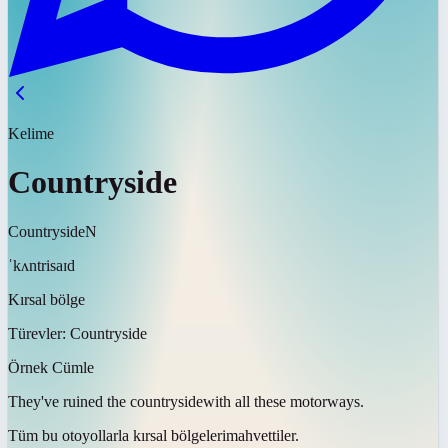
Kelime
Countryside
Countryside
N
ˈkʌntrisaɪd
Kırsal bölge
Türevler:
Countryside
Örnek Cümle
They've ruined the
countryside
with all these motorways.
Tüm bu otoyollarla
kırsal bölgeleri
mahvettiler.