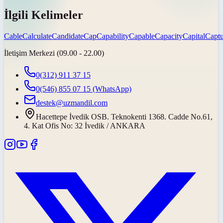
İlgili Kelimeler
Cable
Calculate
Candidate
Cap
Capability
Capable
Capacity
Capital
Captu
İletişim Merkezi (09.00 - 22.00)
0(312) 911 37 15
0(546) 855 07 15
(WhatsApp)
destek@uzmandil.com
Hacettepe İvedik OSB. Teknokenti 1368. Cadde No.61,
4. Kat Ofis No: 32 İvedik / ANKARA