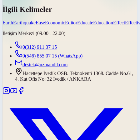
İlgili Kelimeler
Earth
Earthquake
Ease
Economic
Editor
Educate
Education
Effect
Effecti
İletişim Merkezi (09.00 - 22.00)
0(312) 911 37 15
0(546) 855 07 15
(WhatsApp)
destek@uzmandil.com
Hacettepe İvedik OSB. Teknokenti 1368. Cadde No.61,
4. Kat Ofis No: 32 İvedik / ANKARA