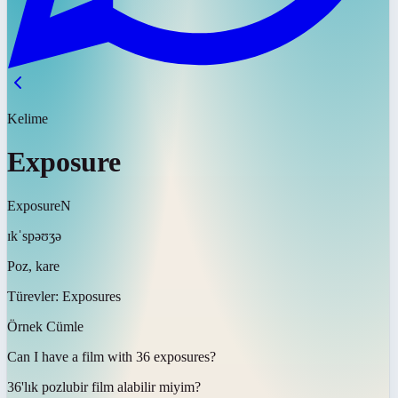
Kelime
Exposure
Exposure
N
ɪkˈspəʊʒə
Poz, kare
Türevler:
Exposures
Örnek Cümle
Can I have a film with 36
exposures
?
36'lık
pozlu
bir film alabilir miyim?