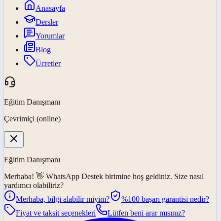
Anasayfa
Dersler
Yorumlar
Blog
Ücretler
Eğitim Danışmanı
Çevrimiçi (online)
Eğitim Danışmanı
Merhaba! 👋
WhatsApp Destek
birimine hoş geldiniz. Size nasıl
yardımcı olabiliriz?
Merhaba, bilgi alabilir miyim?
%100 başarı garantisi nedir?
Fiyat ve taksit seçenekleri
Lütfen beni arar mısınız?