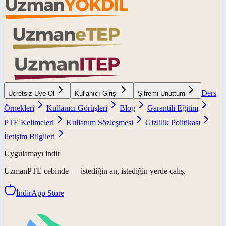
Ders
Ücretsiz Üye Ol
Kullanıcı Girişi
Şifremi Unuttum
Örnekleri
Kullanıcı Görüşleri
Blog
Garantili Eğitim
PTE Kelimeleri
Kullanım Sözleşmesi
Gizlilik Politikası
İletişim Bilgileri
Uygulamayı indir
UzmanPTE
cebinde — istediğin an, istediğin yerde çalış.
İndir
App Store