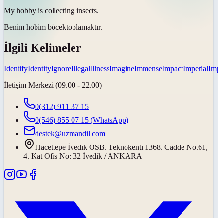
My hobby is collecting
insects
.
Benim hobim
böcek
toplamaktır.
İlgili Kelimeler
Identify
Identity
Ignore
Illegal
Illness
Imagine
Immense
Impact
Imperial
Imp
İletişim Merkezi (09.00 - 22.00)
0(312) 911 37 15
0(546) 855 07 15
(WhatsApp)
destek@uzmandil.com
Hacettepe İvedik OSB. Teknokenti 1368. Cadde No.61,
4. Kat Ofis No: 32 İvedik / ANKARA