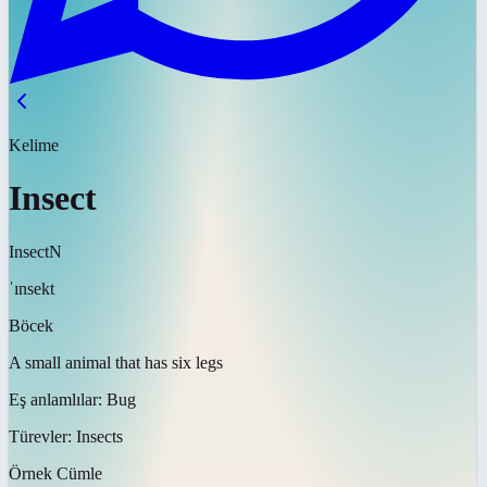
Kelime
Insect
Insect
N
ˈɪnsekt
Böcek
A small animal that has six legs
Eş anlamlılar:
Bug
Türevler:
Insects
Örnek Cümle