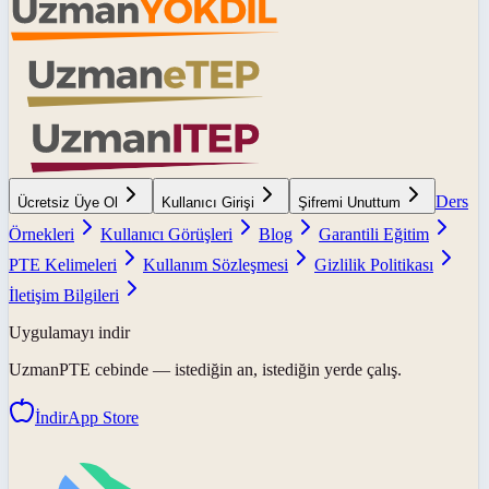
Ders
Ücretsiz Üye Ol
Kullanıcı Girişi
Şifremi Unuttum
Örnekleri
Kullanıcı Görüşleri
Blog
Garantili Eğitim
PTE Kelimeleri
Kullanım Sözleşmesi
Gizlilik Politikası
İletişim Bilgileri
Uygulamayı indir
UzmanPTE
cebinde — istediğin an, istediğin yerde çalış.
İndir
App Store