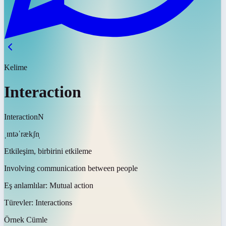
Kelime
Interaction
Interaction
N
ˌɪntəˈrækʃn̩
Etkileşim, birbirini etkileme
Involving communication between people
Eş anlamlılar:
Mutual action
Türevler:
Interactions
Örnek Cümle