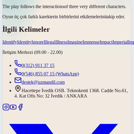
The play follows the
interactions
of three very different characters.
Oyun üç çok farklı karekterin
birbirlerini etkilemelerini
takip eder.
İlgili Kelimeler
Identify
Identity
Ignore
Illegal
Illness
Imagine
Immense
Impact
Imperial
Imp
İletişim Merkezi (09.00 - 22.00)
0(312) 911 37 15
0(546) 855 07 15
(WhatsApp)
destek@uzmandil.com
Hacettepe İvedik OSB. Teknokenti 1368. Cadde No.61,
4. Kat Ofis No: 32 İvedik / ANKARA