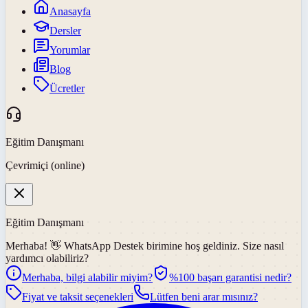
Anasayfa
Dersler
Yorumlar
Blog
Ücretler
Eğitim Danışmanı
Çevrimiçi (online)
Eğitim Danışmanı
Merhaba! 👋
WhatsApp Destek
birimine hoş geldiniz. Size nasıl
yardımcı olabiliriz?
Merhaba, bilgi alabilir miyim?
%100 başarı garantisi nedir?
Fiyat ve taksit seçenekleri
Lütfen beni arar mısınız?