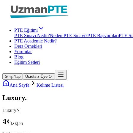
PTE Eğitimi
PTE Sınavı Nedir?
Neden PTE Sınavı?
PTE Başvuruları
PTE Sın
PTE Academic Nedir?
Ders Örnekleri
Yorumlar
Blog
Eğitim Setleri
Giriş Yap
Ücretsiz Üye Ol
Ana Sayfa
Kelime Listesi
Luxury
.
Luxury
N
ˈlʌkʃəri