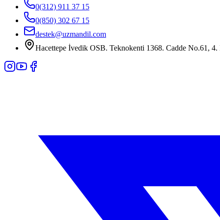
0(312) 911 37 15
0(850) 302 67 15
destek@uzmandil.com
Hacettepe İvedik OSB. Teknokenti 1368. Cadde No.61, 4