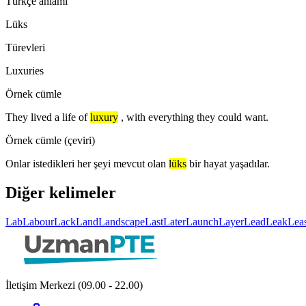
Türkçe anlamı
Lüks
Türevleri
Luxuries
Örnek cümle
They lived a life of
luxury
, with everything they could want.
Örnek cümle (çeviri)
Onlar istedikleri her şeyi mevcut olan
lüks
bir hayat yaşadılar.
Diğer kelimeler
Lab
Labour
Lack
Land
Landscape
Last
Later
Launch
Layer
Lead
Leak
Lea
İletişim Merkezi (09.00 - 22.00)