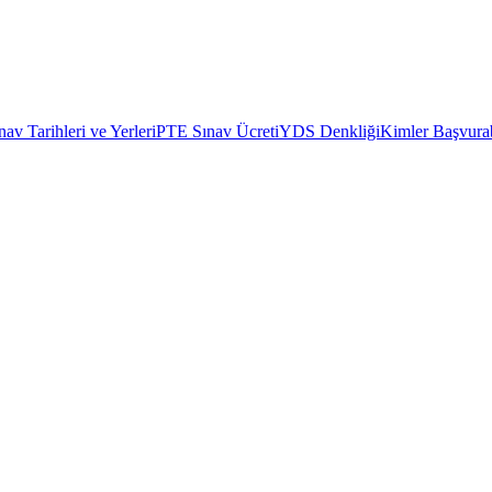
av Tarihleri ve Yerleri
PTE Sınav Ücreti
YDS Denkliği
Kimler Başvurab