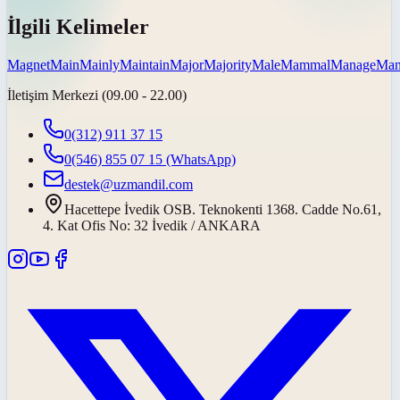
İlgili Kelimeler
Magnet
Main
Mainly
Maintain
Major
Majority
Male
Mammal
Manage
Man
İletişim Merkezi (09.00 - 22.00)
0(312) 911 37 15
0(546) 855 07 15
(WhatsApp)
destek@uzmandil.com
Hacettepe İvedik OSB. Teknokenti 1368. Cadde No.61,
4. Kat Ofis No: 32 İvedik / ANKARA