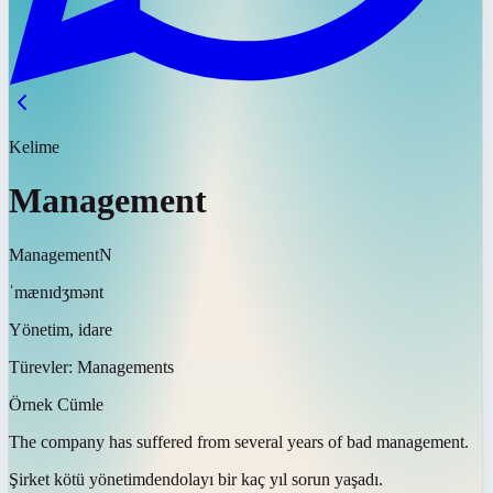
Kelime
Management
Management
N
ˈmænɪdʒmənt
Yönetim, idare
Türevler:
Managements
Örnek Cümle
The company has suffered from several years of bad
management
.
Şirket kötü
yönetimden
dolayı bir kaç yıl sorun yaşadı.