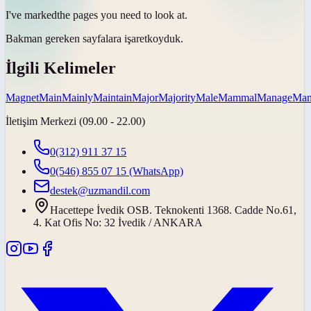
I've
marked
the pages you need to look at.
Bakman gereken sayfalara
işaret
koyduk.
İlgili Kelimeler
Magnet
Main
Mainly
Maintain
Major
Majority
Male
Mammal
Manage
Man
İletişim Merkezi (09.00 - 22.00)
0(312) 911 37 15
0(546) 855 07 15
(WhatsApp)
destek@uzmandil.com
Hacettepe İvedik OSB. Teknokenti 1368. Cadde No.61,
4. Kat Ofis No: 32 İvedik / ANKARA