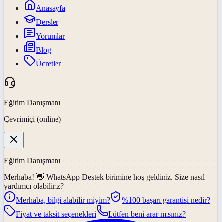
Anasayfa
Dersler
Yorumlar
Blog
Ücretler
Eğitim Danışmanı
Çevrimiçi (online)
Eğitim Danışmanı
Merhaba! 👋
WhatsApp Destek
birimine hoş geldiniz. Size nasıl
yardımcı olabiliriz?
Merhaba, bilgi alabilir miyim?
%100 başarı garantisi nedir?
Fiyat ve taksit seçenekleri
Lütfen beni arar mısınız?