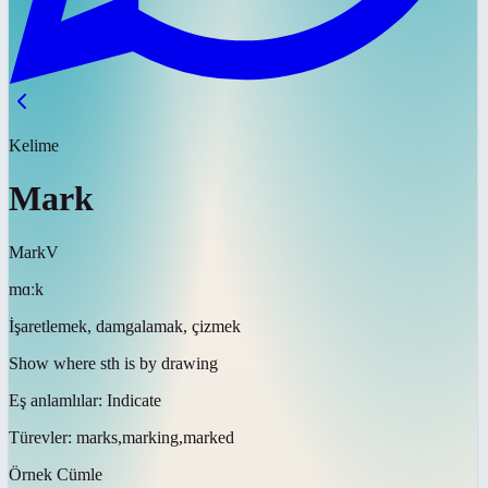
Kelime
Mark
Mark
V
mɑːk
İşaretlemek, damgalamak, çizmek
Show where sth is by drawing
Eş anlamlılar:
Indicate
Türevler:
marks,marking,marked
Örnek Cümle