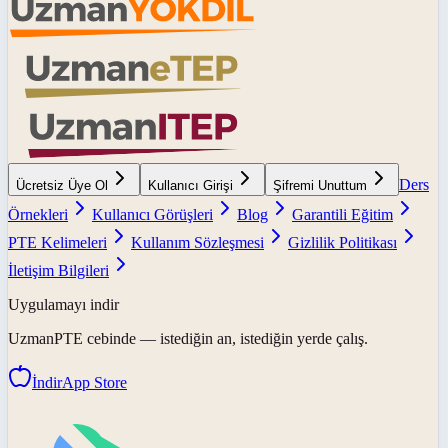
Ders
Ücretsiz Üye Ol
Kullanıcı Girişi
Şifremi Unuttum
Örnekleri
Kullanıcı Görüşleri
Blog
Garantili Eğitim
PTE Kelimeleri
Kullanım Sözleşmesi
Gizlilik Politikası
İletişim Bilgileri
Uygulamayı indir
UzmanPTE
cebinde — istediğin an, istediğin yerde çalış.
İndir
App Store