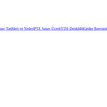
av Tarihleri ve Yerleri
PTE Sınav Ücreti
YDS Denkliği
Kimler Başvurab