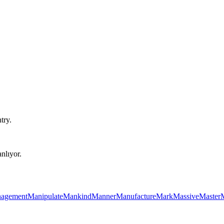
try.
nlıyor.
agement
Manipulate
Mankind
Manner
Manufacture
Mark
Massive
Master
M