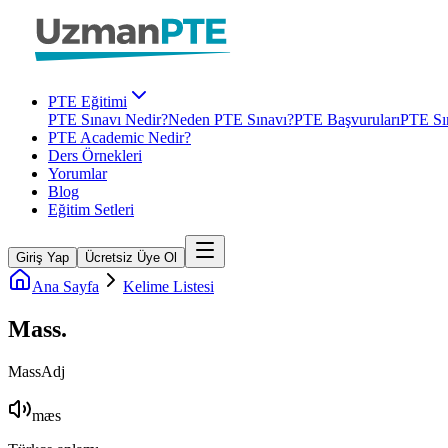
PTE Eğitimi
PTE Sınavı Nedir?
Neden PTE Sınavı?
PTE Başvuruları
PTE Sın
PTE Academic Nedir?
Ders Örnekleri
Yorumlar
Blog
Eğitim Setleri
Giriş Yap
Ücretsiz Üye Ol
Ana Sayfa
Kelime Listesi
Mass
.
Mass
Adj
mæs