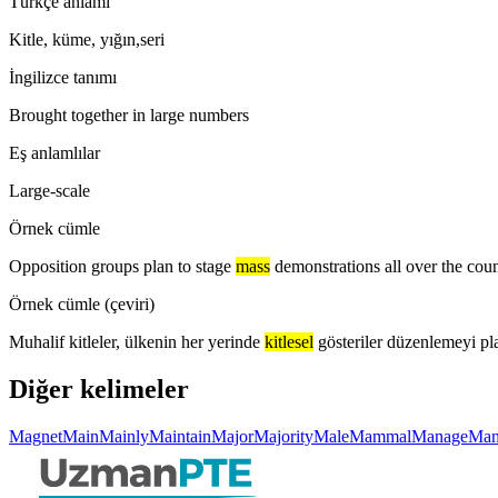
Türkçe anlamı
Kitle, küme, yığın,seri
İngilizce tanımı
Brought together in large numbers
Eş anlamlılar
Large-scale
Örnek cümle
Opposition groups plan to stage
mass
demonstrations all over the coun
Örnek cümle (çeviri)
Muhalif kitleler, ülkenin her yerinde
kitlesel
gösteriler düzenlemeyi pla
Diğer kelimeler
Magnet
Main
Mainly
Maintain
Major
Majority
Male
Mammal
Manage
Man