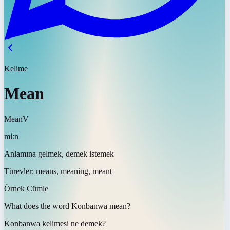
Kelime
Mean
Mean
V
miːn
Anlamına gelmek, demek istemek
Türevler:
means, meaning, meant
Örnek Cümle
What does the word Konbanwa
mean
?
Konbanwa kelimesi ne
demek
?