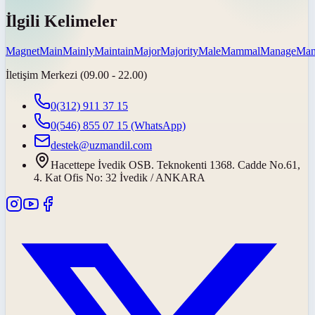
İlgili Kelimeler
Magnet
Main
Mainly
Maintain
Major
Majority
Male
Mammal
Manage
Man
İletişim Merkezi (09.00 - 22.00)
0(312) 911 37 15
0(546) 855 07 15
(WhatsApp)
destek@uzmandil.com
Hacettepe İvedik OSB. Teknokenti 1368. Cadde No.61,
4. Kat Ofis No: 32 İvedik / ANKARA