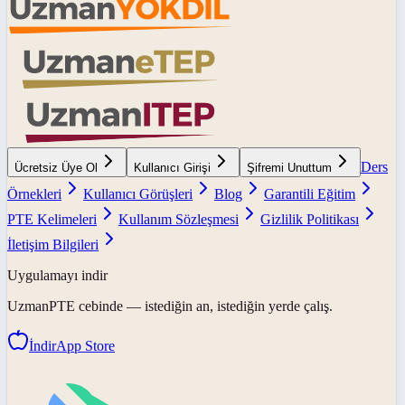
Ders
Ücretsiz Üye Ol
Kullanıcı Girişi
Şifremi Unuttum
Örnekleri
Kullanıcı Görüşleri
Blog
Garantili Eğitim
PTE Kelimeleri
Kullanım Sözleşmesi
Gizlilik Politikası
İletişim Bilgileri
Uygulamayı indir
UzmanPTE
cebinde — istediğin an, istediğin yerde çalış.
İndir
App Store