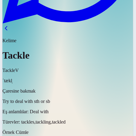
Kelime
Tackle
Tackle
V
ˈtækl̩
Çaresine bakmak
Try to deal with sth or sb
Eş anlamlılar:
Deal with
Türevler:
tackles,tackling,tackled
Örnek Cümle