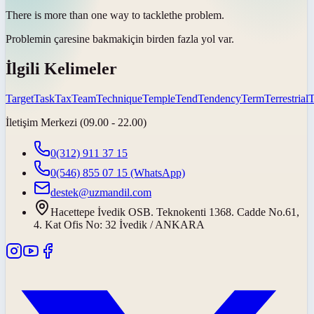
There is more than one way to
tackle
the problem.
Problemin
çaresine bakmak
için birden fazla yol var.
İlgili Kelimeler
Target
Task
Tax
Team
Technique
Temple
Tend
Tendency
Term
Terrestrial
T
İletişim Merkezi (09.00 - 22.00)
0(312) 911 37 15
0(546) 855 07 15
(WhatsApp)
destek@uzmandil.com
Hacettepe İvedik OSB. Teknokenti 1368. Cadde No.61,
4. Kat Ofis No: 32 İvedik / ANKARA