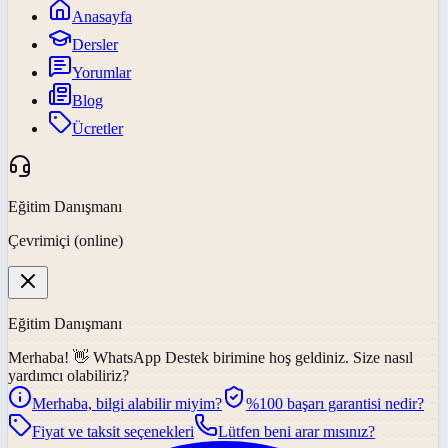
Anasayfa
Dersler
Yorumlar
Blog
Ücretler
Eğitim Danışmanı
Çevrimiçi (online)
Eğitim Danışmanı
Merhaba! 👋
WhatsApp Destek
birimine hoş geldiniz. Size nasıl
yardımcı olabiliriz?
Merhaba, bilgi alabilir miyim?
%100 başarı garantisi nedir?
Fiyat ve taksit seçenekleri
Lütfen beni arar mısınız?