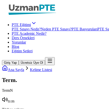
PTE Eğitimi
PTE Sınavı Nedir?
Neden PTE Sınavı?
PTE Başvuruları
PTE Sın
PTE Academic Nedir?
Ders Örnekleri
Yorumlar
Blog
Eğitim Setleri
Giriş Yap
Ücretsiz Üye Ol
Ana Sayfa
Kelime Listesi
Term
.
Term
N
tɜːm