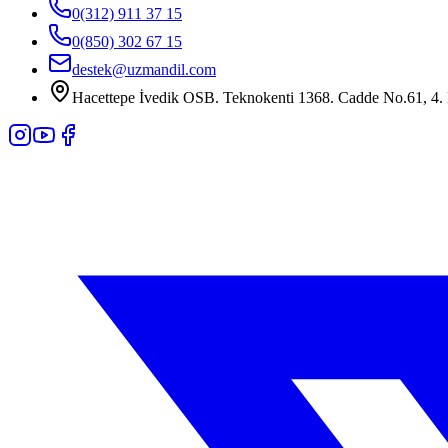
0(312) 911 37 15
0(850) 302 67 15
destek@uzmandil.com
Hacettepe İvedik OSB. Teknokenti 1368. Cadde No.61, 4