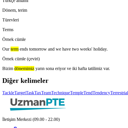
Türkçe anlamı
Dönem, terim
Türevleri
Terms
Örnek cümle
Our
term
ends tomorrow and we have two weeks' holiday.
Örnek cümle (çeviri)
Bizim
dönemimiz
yarın sona eriyor ve iki hafta tatilimiz var.
Diğer kelimeler
Tackle
Target
Task
Tax
Team
Technique
Temple
Tend
Tendency
Terrestria
İletişim Merkezi (09.00 - 22.00)