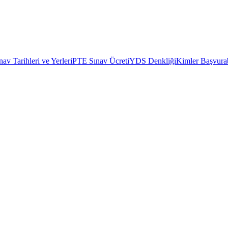
av Tarihleri ve Yerleri
PTE Sınav Ücreti
YDS Denkliği
Kimler Başvurab