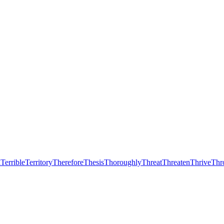
l
Terrible
Territory
Therefore
Thesis
Thoroughly
Threat
Threaten
Thrive
Thr