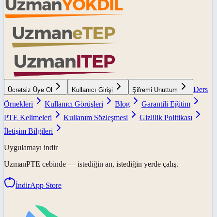
Ders
Ücretsiz Üye Ol
Kullanıcı Girişi
Şifremi Unuttum
Örnekleri
Kullanıcı Görüşleri
Blog
Garantili Eğitim
PTE Kelimeleri
Kullanım Sözleşmesi
Gizlilik Politikası
İletişim Bilgileri
Uygulamayı indir
UzmanPTE
cebinde — istediğin an, istediğin yerde çalış.
İndir
App Store