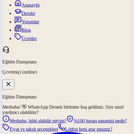
Anasayfa
Dersler
Yorumlar
Blog
Ücretler
Eğitim Danışmanı
Çevrimiçi (online)
Eğitim Danışmanı
Merhaba! 👋
WhatsApp Destek
birimine hoş geldiniz. Size nasıl
yardımcı olabiliriz?
Merhaba, bilgi alabilir miyim?
%100 başarı garantisi nedir?
Fiyat ve taksit seçenekleri
Lütfen beni arar mısınız?