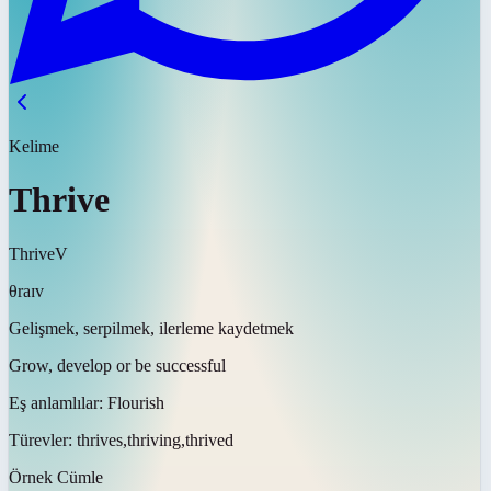
Kelime
Thrive
Thrive
V
θraɪv
Gelişmek, serpilmek, ilerleme kaydetmek
Grow, develop or be successful
Eş anlamlılar:
Flourish
Türevler:
thrives,thriving,thrived
Örnek Cümle