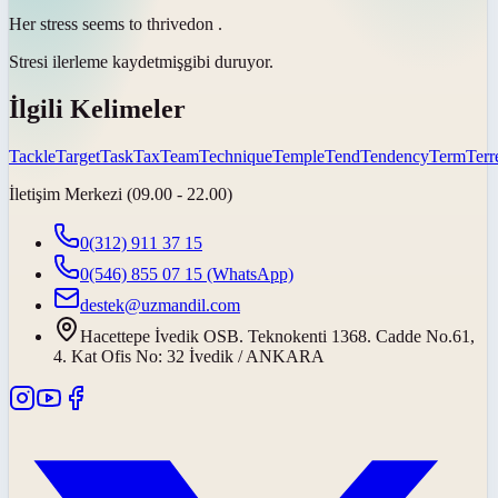
Her stress seems to
thrived
on .
Stresi
ilerleme kaydetmiş
gibi duruyor.
İlgili Kelimeler
Tackle
Target
Task
Tax
Team
Technique
Temple
Tend
Tendency
Term
Terre
İletişim Merkezi (09.00 - 22.00)
0(312) 911 37 15
0(546) 855 07 15
(WhatsApp)
destek@uzmandil.com
Hacettepe İvedik OSB. Teknokenti 1368. Cadde No.61,
4. Kat Ofis No: 32 İvedik / ANKARA