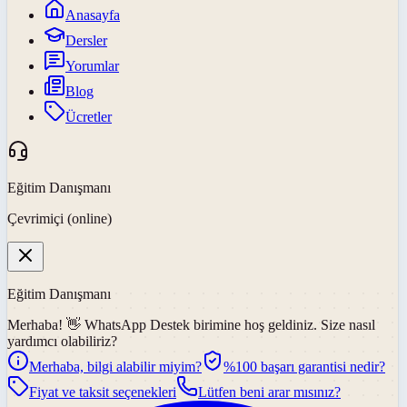
Anasayfa
Dersler
Yorumlar
Blog
Ücretler
Eğitim Danışmanı
Çevrimiçi (online)
Eğitim Danışmanı
Merhaba! 👋
WhatsApp Destek
birimine hoş geldiniz. Size nasıl
yardımcı olabiliriz?
Merhaba, bilgi alabilir miyim?
%100 başarı garantisi nedir?
Fiyat ve taksit seçenekleri
Lütfen beni arar mısınız?