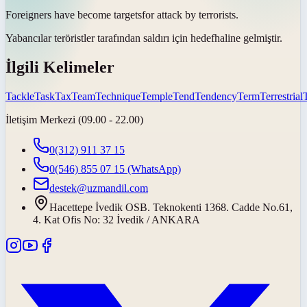
Foreigners have become
targets
for attack by terrorists.
Yabancılar teröristler tarafından saldırı için
hedef
haline gelmiştir.
İlgili Kelimeler
Tackle
Task
Tax
Team
Technique
Temple
Tend
Tendency
Term
Terrestrial
İletişim Merkezi (09.00 - 22.00)
0(312) 911 37 15
0(546) 855 07 15
(WhatsApp)
destek@uzmandil.com
Hacettepe İvedik OSB. Teknokenti 1368. Cadde No.61,
4. Kat Ofis No: 32 İvedik / ANKARA