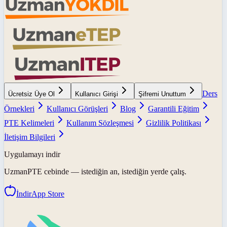
Ders
Ücretsiz Üye Ol
Kullanıcı Girişi
Şifremi Unuttum
Örnekleri
Kullanıcı Görüşleri
Blog
Garantili Eğitim
PTE Kelimeleri
Kullanım Sözleşmesi
Gizlilik Politikası
İletişim Bilgileri
Uygulamayı indir
UzmanPTE
cebinde — istediğin an, istediğin yerde çalış.
İndir
App Store