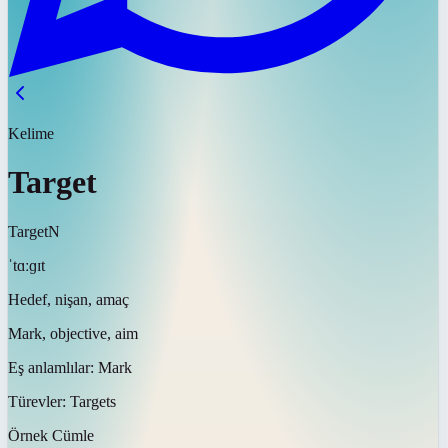
Kelime
Target
Target
N
ˈtɑːɡɪt
Hedef, nişan, amaç
Mark, objective, aim
Eş anlamlılar:
Mark
Türevler:
Targets
Örnek Cümle