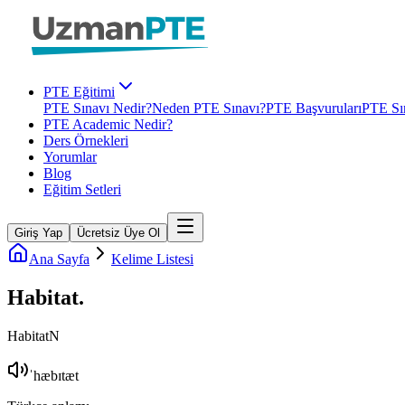
PTE Eğitimi
PTE Sınavı Nedir?
Neden PTE Sınavı?
PTE Başvuruları
PTE Sın
PTE Academic Nedir?
Ders Örnekleri
Yorumlar
Blog
Eğitim Setleri
Giriş Yap
Ücretsiz Üye Ol
Ana Sayfa
Kelime Listesi
Habitat
.
Habitat
N
ˈhæbɪtæt