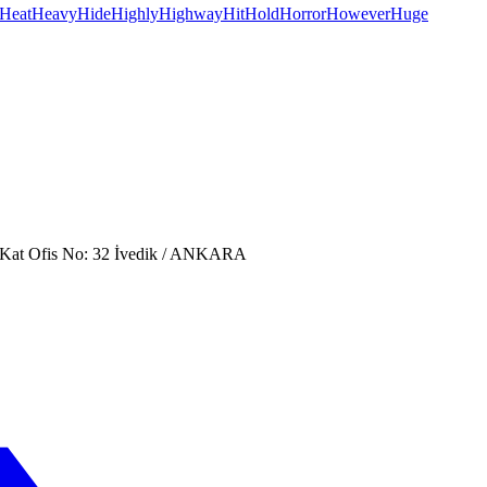
Heat
Heavy
Hide
Highly
Highway
Hit
Hold
Horror
However
Huge
. Kat Ofis No: 32 İvedik / ANKARA