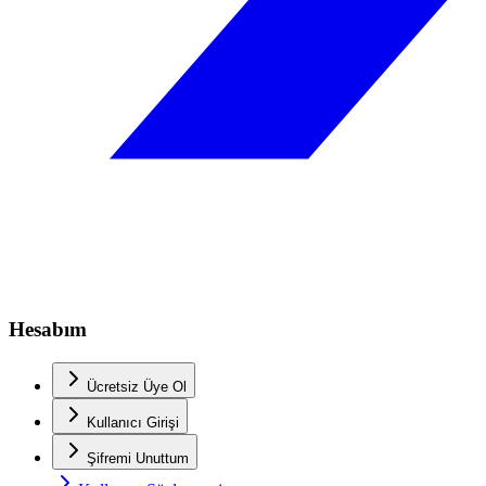
Hesabım
Ücretsiz Üye Ol
Kullanıcı Girişi
Şifremi Unuttum