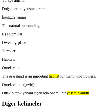
Türkçe anlamı
Doğal ortam, yetişme ortamı
İngilizce tanımı
The natural surroundings
Eş anlamlılar
Dwelling-place
Türevleri
Habitats
Örnek cümle
The grassland is an important
habitat
for many wild flowers.
Örnek cümle (çeviri)
Otlak birçok yabani çiçek için önemli bir
yaşam alanıdır
.
Diğer kelimeler