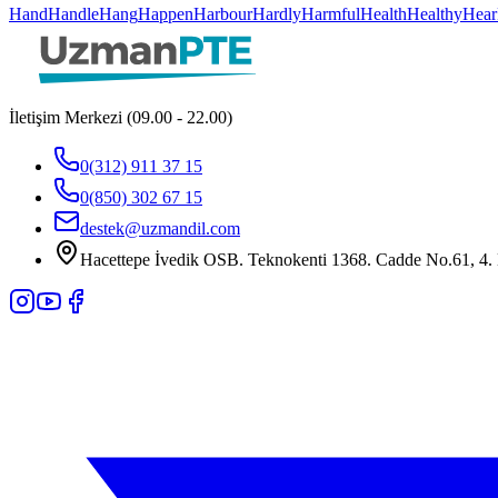
Hand
Handle
Hang
Happen
Harbour
Hardly
Harmful
Health
Healthy
Hear
İletişim Merkezi (09.00 - 22.00)
0(312) 911 37 15
0(850) 302 67 15
destek@uzmandil.com
Hacettepe İvedik OSB. Teknokenti 1368. Cadde No.61, 4