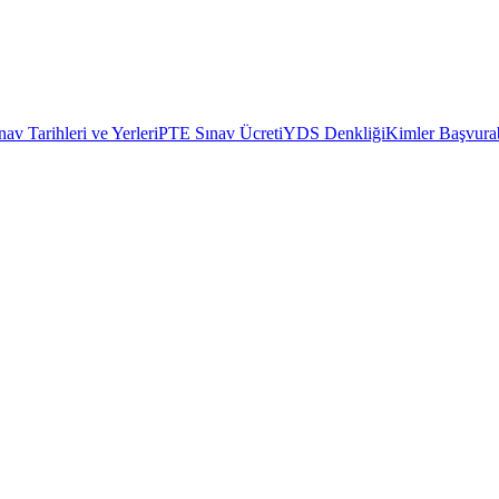
av Tarihleri ve Yerleri
PTE Sınav Ücreti
YDS Denkliği
Kimler Başvurab