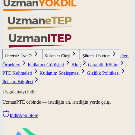
Ders
Ücretsiz Üye Ol
Kullanıcı Girişi
Şifremi Unuttum
Örnekleri
Kullanıcı Görüşleri
Blog
Garantili Eğitim
PTE Kelimeleri
Kullanım Sözleşmesi
Gizlilik Politikası
İletişim Bilgileri
Uygulamayı indir
UzmanPTE
cebinde — istediğin an, istediğin yerde çalış.
İndir
App Store