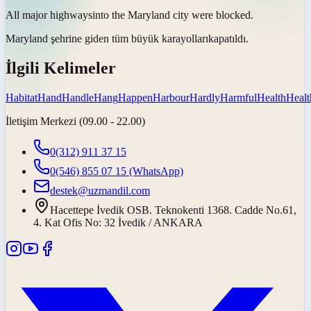
All major
highways
into the Maryland city were blocked.
Maryland şehrine giden tüm büyük
karayolları
kapatıldı.
İlgili Kelimeler
Habitat
Hand
Handle
Hang
Happen
Harbour
Hardly
Harmful
Health
Healt
İletişim Merkezi (09.00 - 22.00)
0(312) 911 37 15
0(546) 855 07 15
(WhatsApp)
destek@uzmandil.com
Hacettepe İvedik OSB. Teknokenti 1368. Cadde No.61,
4. Kat Ofis No: 32 İvedik / ANKARA