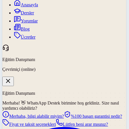
Anasayfa
Dersler
Yorumlar
Blog
Ücretler
Eğitim Danışmanı
Çevrimiçi (online)
Eğitim Danışmanı
Merhaba! 👋
WhatsApp Destek
birimine hoş geldiniz. Size nasıl
yardımcı olabiliriz?
Merhaba, bilgi alabilir miyim?
%100 başarı garantisi nedir?
Fiyat ve taksit seçenekleri
Lütfen beni arar mısınız?