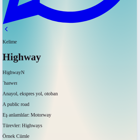
Kelime
Highway
Highway
N
ˈhaɪweɪ
Anayol, ekspres yol, otoban
A public road
Eş anlamlılar:
Motorway
Türevler:
Highways
Örnek Cümle