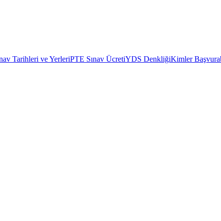
av Tarihleri ve Yerleri
PTE Sınav Ücreti
YDS Denkliği
Kimler Başvurab