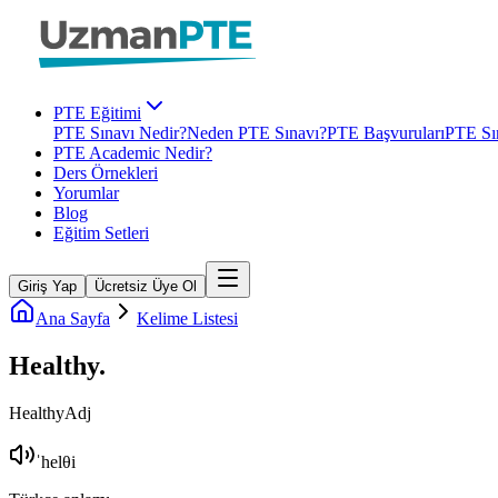
PTE Eğitimi
PTE Sınavı Nedir?
Neden PTE Sınavı?
PTE Başvuruları
PTE Sın
PTE Academic Nedir?
Ders Örnekleri
Yorumlar
Blog
Eğitim Setleri
Giriş Yap
Ücretsiz Üye Ol
Ana Sayfa
Kelime Listesi
Healthy
.
Healthy
Adj
ˈhelθi