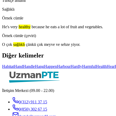
Türkçe anlamı
Sağlıklı
Örnek cümle
He's very
healthy
because he eats a lot of fruit and vegetables.
Örnek cümle (çeviri)
O çok
sağlıklı
çünkü çok meyve ve sebze yiyor.
Diğer kelimeler
Habitat
Hand
Handle
Hang
Happen
Harbour
Hardly
Harmful
Health
Hear
İletişim Merkezi (09.00 - 22.00)
0(312) 911 37 15
0(850) 302 67 15